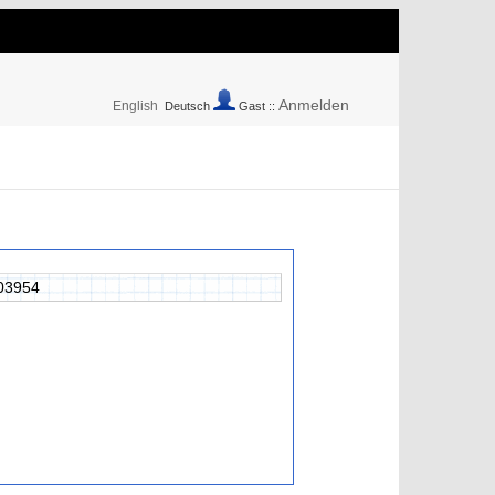
Anmelden
English
Deutsch
Gast ::
03954