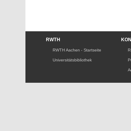
RWTH
KO
RWTH Aachen - Startseite
R
Universitätsbibliothek
P
A