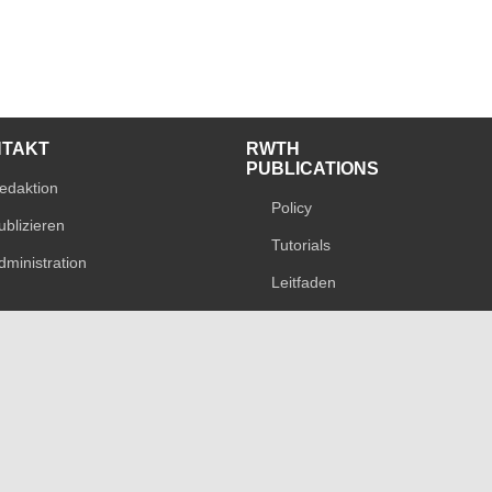
NTAKT
RWTH
PUBLICATIONS
edaktion
Policy
ublizieren
Tutorials
dministration
Leitfaden