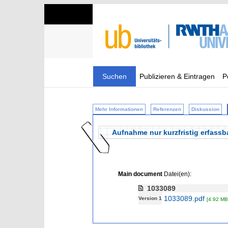
Suchen
Publizieren & Eintragen
P
Mehr Informationen
Referenzen
Diskussion
Aufnahme nur kurzfristig erfas
Main document
Datei(en):
1033089
1033089.pdf
Version 1
[4.92 MB