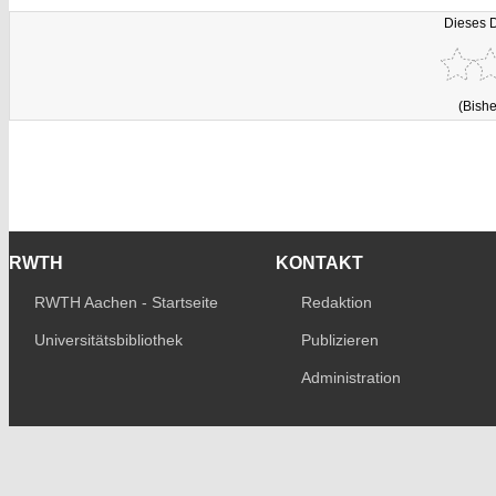
Dieses 
(Bishe
RWTH
KONTAKT
RWTH Aachen - Startseite
Redaktion
Universitätsbibliothek
Publizieren
Administration