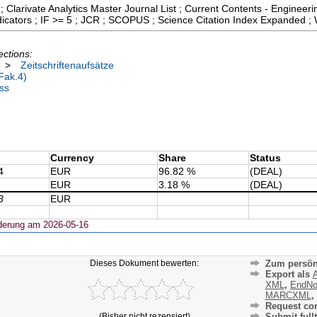
; Clarivate Analytics Master Journal List ; Current Contents - Enginee
icators ; IF >= 5 ; JCR ; SCOPUS ; Science Citation Index Expanded ;
ections:
>
Zeitschriftenaufsätze
Fak.4)
ss
Currency
Share
Status
4
EUR
96.82 %
(DEAL)
EUR
3.18 %
(DEAL)
3
EUR
derung am 2026-05-16
Dieses Dokument bewerten:
Zum persön
Export als
A
XML
,
EndNo
MARCXML
,
Request cor
(Bisher nicht rezensiert)
Submit fullt