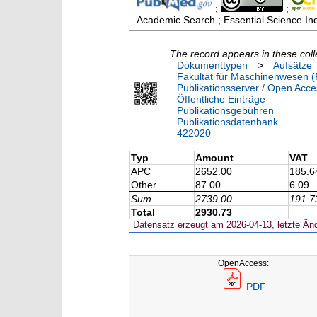
;
;
Academic Search ; Essential Science Ind
The record appears in these coll
Dokumenttypen
>
Aufsätze
Fakultät für Maschinenwesen (
Publikationsserver / Open Acce
Öffentliche Einträge
Publikationsgebühren
Publikationsdatenbank
422020
Typ
Amount
VAT
APC
2652.00
185.6
Other
87.00
6.09
Sum
2739.00
191.7
Total
2930.73
Datensatz erzeugt am 2026-04-13, letzte Än
OpenAccess:
PDF