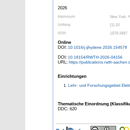
2026
Impressum
New York, N
Umfang
[1]-10
ISSN
1879-3487
Online
DOI:
10.1016/j.ijhydene.2026.154578
DOI:
10.18154/RWTH-2026-04156
URL:
https://publications.rwth-aachen
Einrichtungen
Lehr- und Forschungsgebiet Elek
Thematische Einordnung (Klassifika
DDC: 620