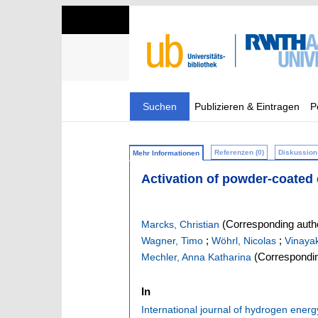
Suchen
Publizieren & Eintragen
P
Referenzen (0)
Diskussion 
Mehr Informationen
Activation of powder-coated 
(Corresponding auth
Marcks, Christian
;
;
Wagner, Timo
Wöhrl, Nicolas
Vinaya
(Correspondin
Mechler, Anna Katharina
In
International journal of hydrogen energ