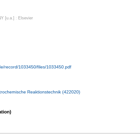
Y [u.a.] : Elsevier
.de/record/1033450/files/1033450.pdf
trochemische Reaktionstechnik (422020)
tion)