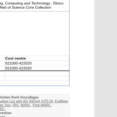
ring, Computing and Technology ; Ebsco
 Web of Science Core Collection
Cost centre
021000-422020
021000-422020
lichen Korb hinzufügen
uthor List with IDs
BibTeX (UTF-8)
,
EndNote
te Text
,
RIS
,
MARC
,
Print MARC
,
DC
,
rection
ext