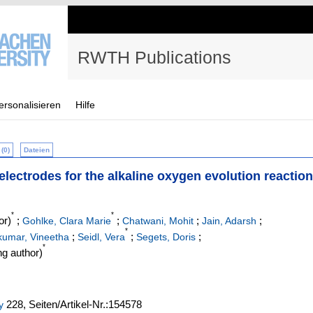
RWTH Publications
ersonalisieren
Hilfe
(0)
Dateien
electrodes for the alkaline oxygen evolution reaction
*
*
or)
;
;
;
;
Gohlke, Clara Marie
Chatwani, Mohit
Jain, Adarsh
*
;
;
;
kumar, Vineetha
Seidl, Vera
Segets, Doris
*
g author)
228,
Seiten/Artikel-Nr.:154578
y