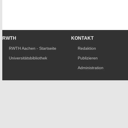
RWTH
KONTAKT
RWTH Aachen - Startseite
Redaktion
Universitätsbibliothek
Publizieren
Administration