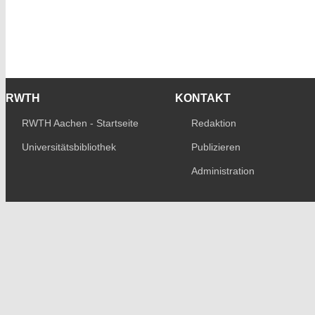
RWTH
KONTAKT
RWTH Aachen - Startseite
Redaktion
Universitätsbibliothek
Publizieren
Administration