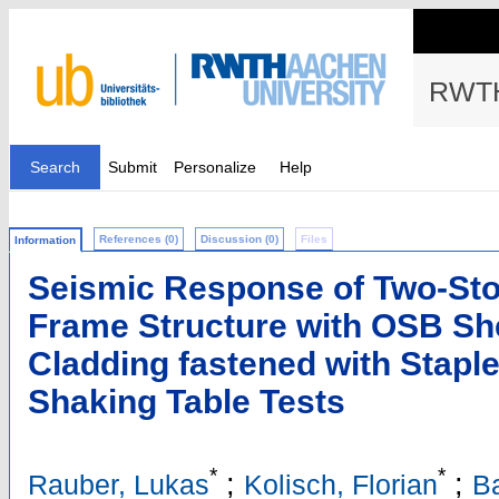
RWTH
Search
Submit
Personalize
Help
References (0)
Discussion (0)
Files
Information
Seismic Response of Two-Sto
Frame Structure with OSB Sh
Cladding fastened with Staple
Shaking Table Tests
*
*
;
;
Rauber, Lukas
Kolisch, Florian
B