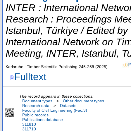
INTER : International Netwo
Research : Proceedings Meet
Istanbul, Türkiye / Edited 
International Network on Ti
Meeting
,
INTER
,
Istanbul
,
T
Karlsruhe : Timber Scientific Publishing
245-259
(
2025
)
Fulltext
The record appears in these collections:
Document types
>
Other document types
Research data
>
Datasets
Faculty of Civil Engineering (Fac.3)
Public records
Publications database
311810
311710