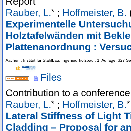
Report
*
Rauber, L.
;
Hoffmeister, B.
Experimentelle Untersuch
Holztafelwänden mit Beklei
Plattenanordnung : Versu
Aachen : Institut für Stahlbau, Ingenieurholzbau
: 1. Auflage, 327 Se
Files
Contribution to a conferenc
*
*
Rauber, L.
;
Hoffmeister, B.
Lateral Stiffness of Light
Cladding – Proposal for an