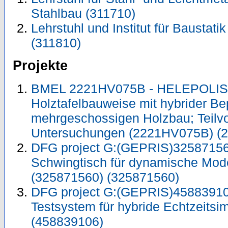
Stahlbau (311710)
Lehrstuhl und Institut für Baustat
(311810)
Projekte
BMEL 2221HV075B - HELEPOLIS 
Holztafelbauweise mit hybrider Be
mehrgeschossigen Holzbau; Teilv
Untersuchungen (2221HV075B) (
DFG project G:(GEPRIS)325871560
Schwingtisch für dynamische Mode
(325871560) (325871560)
DFG project G:(GEPRIS)458839106
Testsystem für hybride Echtzeitsi
(458839106)