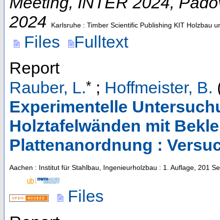
Meeting
,
INTER 2024
,
Pado
2024
Karlsruhe : Timber Scientific Publishing KIT Holzbau 
Files
Fulltext
Report
*
Rauber, L.
;
Hoffmeister, B.
Experimentelle Untersuch
Holztafelwänden mit Beklei
Plattenanordnung : Versu
Aachen : Institut für Stahlbau, Ingenieurholzbau
: 1. Auflage, 201 Se
Files