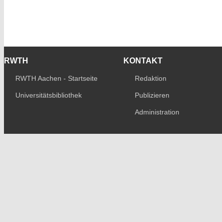
RWTH
KONTAKT
RWTH Aachen - Startseite
Redaktion
Universitätsbibliothek
Publizieren
Administration