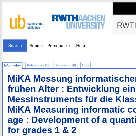
RWTH
Search
Submit
Personalize
Help
References (0)
Discussion (0)
Files
Information
MiKA Messung informatische
frühen Alter : Entwicklung ei
Messinstruments für die Klas
MiKA Measuring informatic co
age : Development of a quanti
for grades 1 & 2