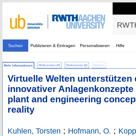
RWTH
Suchen
Publizieren & Eintragen
Personalisieren
Hilfe
Referenzen (0)
Diskussion (0)
Dateien
Mehr Informationen
Virtuelle Welten unterstützen
innovativer Anlagenkonzepte
plant and engineering concept
reality
;
;
Kuhlen, Torsten
Hofmann, O.
Kopp