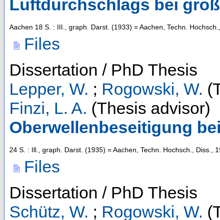
Luftdurchschlags bei gro
Aachen
18 S. : III., graph. Darst.
(
1933
)
= Aachen, Techn. Hochsch.,
Files
Dissertation / PhD Thesis
Lepper, W.
;
Rogowski, W.
(T
Finzi, L. A.
(Thesis advisor)
Oberwellenbeseitigung be
24 S. : Ill., graph. Darst.
(
1935
)
= Aachen, Techn. Hochsch., Diss., 
Files
Dissertation / PhD Thesis
Schütz, W.
;
Rogowski, W.
(T