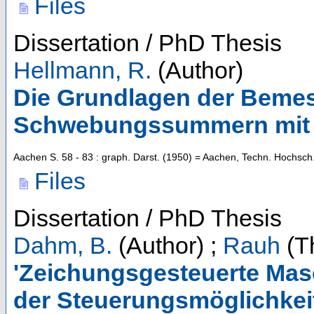
Files
Dissertation / PhD Thesis
Hellmann, R.
(Author)
Die Grundlagen der Beme
Schwebungssummern mit 
Aachen
S. 58 - 83 : graph. Darst.
(
1950
)
= Aachen, Techn. Hochsch.
Files
Dissertation / PhD Thesis
Dahm, B.
(Author)
;
Rauh
(Th
'Zeichungsgesteuerte Masc
der Steuerungsmöglichke