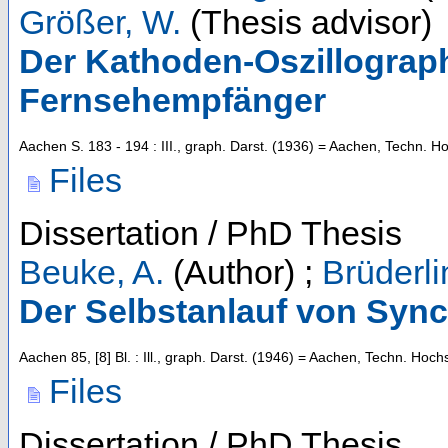
Größer, W.
(Thesis advisor)
Der Kathoden-Oszillograph
Fernsehempfänger
Aachen
S. 183 - 194 : III., graph. Darst.
(
1936
)
= Aachen, Techn. Ho
Files
Dissertation / PhD Thesis
Beuke, A.
(Author)
;
Brüderli
Der Selbstanlauf von Syn
Aachen
85, [8] Bl. : Ill., graph. Darst.
(
1946
)
= Aachen, Techn. Hochs
Files
Dissertation / PhD Thesis