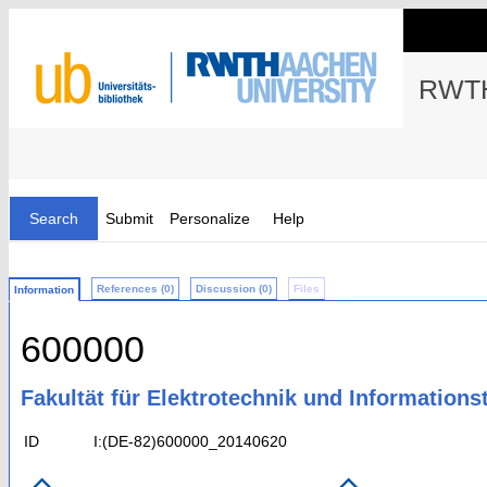
RWTH
Search
Submit
Personalize
Help
References (0)
Discussion (0)
Files
Information
600000
Fakultät für Elektrotechnik und Informations
ID
I:(DE-82)600000_20140620