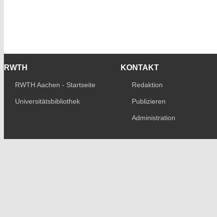
RWTH
KONTAKT
RWTH Aachen - Startseite
Redaktion
Universitätsbibliothek
Publizieren
Administration