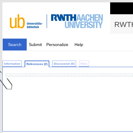
RWTH
Search
Submit
Personalize
Help
Information
Discussion (0)
Files
References (0)