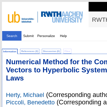
RWTH
Search
Submit
Personalize
Help
References (0)
Discussion (0)
Files
Information
Numerical Method for the Co
Vectors to Hyperbolic System
Laws
(Corresponding autho
Herty, Michael
(Corresponding a
Piccoli, Benedetto