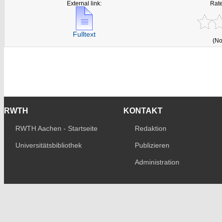
External link:
Rate
Fulltext
(No
RWTH
KONTAKT
RWTH Aachen - Startseite
Redaktion
Universitätsbibliothek
Publizieren
Administration