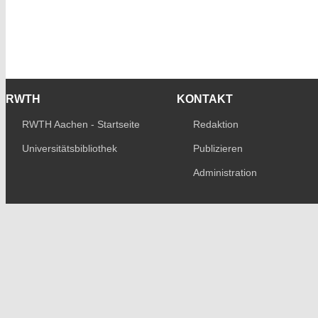
RWTH
KONTAKT
RWTH Aachen - Startseite
Redaktion
Universitätsbibliothek
Publizieren
Administration