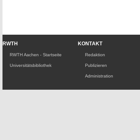
RWTH
KONTAKT
RWTH Aachen - Startseite
Redaktion
Universitätsbibliothek
Publizieren
Administration