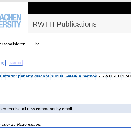
RWTH Publications
ersonalisieren
Hilfe
Dateien
(0)
he interior penalty discontinuous Galerkin method
- RWTH-CONV-0
 then receive all new comments by email.
n oder zu Rezensieren.