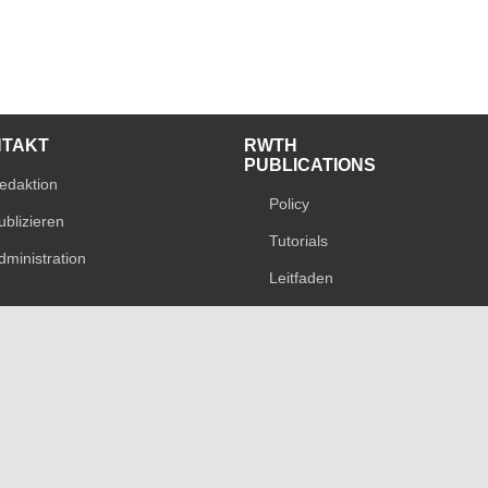
NTAKT
RWTH
PUBLICATIONS
edaktion
Policy
ublizieren
Tutorials
dministration
Leitfaden