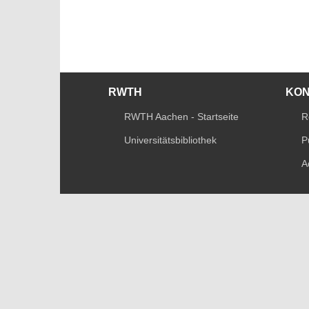
RWTH
KO
RWTH Aachen - Startseite
R
Universitätsbibliothek
P
A