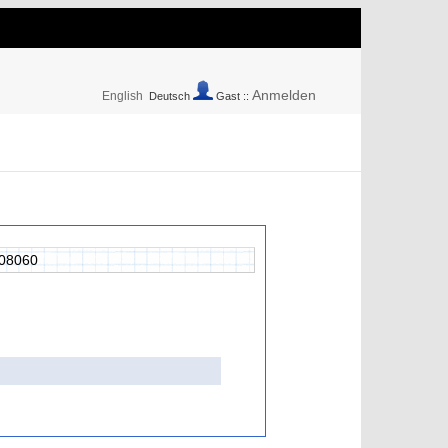
Anmelden
English
Deutsch
Gast ::
08060