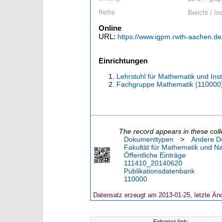
Reihe
Bericht / I
Online
URL:
https://www.igpm.rwth-aachen.d
Einrichtungen
Lehrstuhl für Mathematik und Ins
Fachgruppe Mathematik (110000
The record appears in these coll
Dokumenttypen
>
Andere D
Fakultät für Mathematik und N
Öffentliche Einträge
111410_20140620
Publikationsdatenbank
110000
Datensatz erzeugt am 2013-01-25, letzte Än
Externer link: