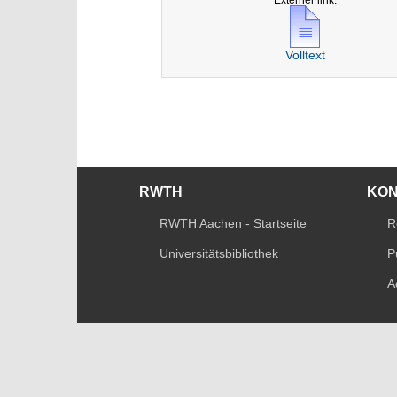
Volltext
RWTH
KO
RWTH Aachen - Startseite
R
Universitätsbibliothek
P
A