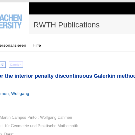
RWTH Publications
ersonalisieren
Hilfe
(0)
Dateien
or the interior penalty discontinuous Galerkin metho
men, Wolfgang
; Martin Campos Pinto ; Wolfgang Dahmen
st. für Geometrie und Praktische Mathematik
h. Darst.