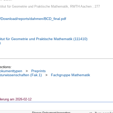
nstitut für Geometrie und Praktische Mathematik, RWTH Aachen ; 277
e/Download/reports/dahmen/BCD_final.pdf
titut für Geometrie und Praktische Mathematik (111410)
)
ections:
okumenttypen
>
Preprints
aturwissenschaften (Fak.1)
>
Fachgruppe Mathematik
derung am 2026-02-12
Dieses Dokument bewerten: