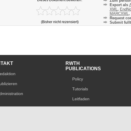
Zum persön
Export als
A
XML
,
EndNo
MARCXML
,
Request cor
(Bisher nicht rezensiert)
Submit fullt
NTAKT
RWTH
PUBLICATIONS
edaktion
Policy
ublizieren
Tutorials
dministration
Leitfaden