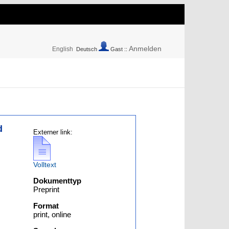
Anmelden
English
Deutsch
Gast ::
d
Externer link:
Volltext
Dokumenttyp
Preprint
Format
print, online