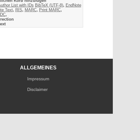
lichen Korb hinzufügen
uthor List with IDs
BibTeX (UTF-8)
,
EndNote
te Text
,
RIS
,
MARC
,
Print MARC
,
DC
,
rection
ext
ALLGEMEINES
Impressum
Disclaimer