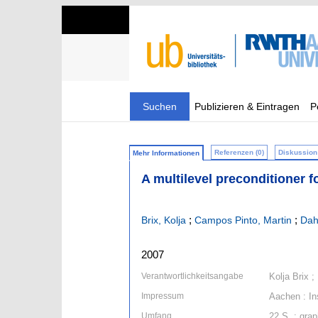
Suchen
Publizieren & Eintragen
P
Referenzen (0)
Diskussion 
Mehr Informationen
A multilevel preconditioner f
;
;
Brix, Kolja
Campos Pinto, Martin
Dah
2007
Verantwortlichkeitsangabe
Kolja Brix 
Impressum
Aachen : In
Umfang
22 S. : grap