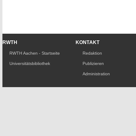
RWTH
KONTAKT
RWTH Aachen - Startseite
Redaktion
Universitätsbibliothek
Publizieren
Administration