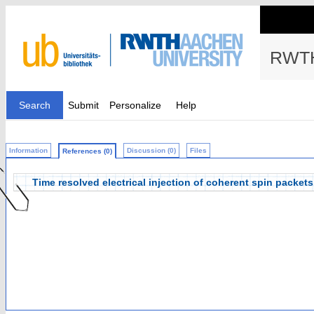
RWTH
Search
Submit
Personalize
Help
Information
Discussion (0)
Files
References (0)
Time resolved electrical injection of coherent spin packets