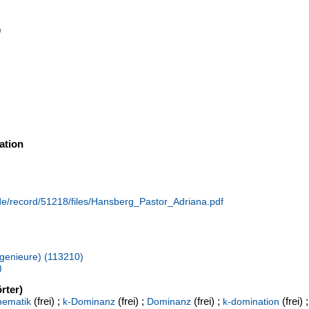
9
ation
.de/record/51218/files/Hansberg_Pastor_Adriana.pdf
Ingenieure) (113210)
)
rter)
(frei) ;
(frei) ;
(frei) ;
(frei) ;
hematik
k-Dominanz
Dominanz
k-domination