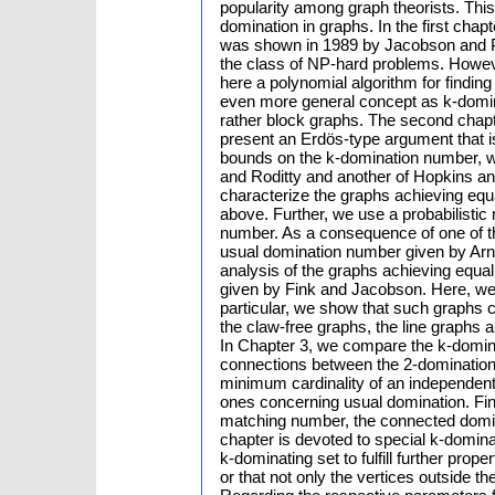
popularity among graph theorists. This 
domination in graphs. In the first chap
was shown in 1989 by Jacobson and Pe
the class of NP-hard problems. Howev
here a polynomial algorithm for findin
even more general concept as k-domin
rather block graphs. The second chapt
present an Erdös-type argument that is 
bounds on the k-domination number, w
and Roditty and another of Hopkins a
characterize the graphs achieving eq
above. Further, we use a probabilistic
number. As a consequence of one of the
usual domination number given by Arna
analysis of the graphs achieving equa
given by Fink and Jacobson. Here, we p
particular, we show that such graphs 
the claw-free graphs, the line graphs
In Chapter 3, we compare the k-domin
connections between the 2-dominatio
minimum cardinality of an independent 
ones concerning usual domination. Fin
matching number, the connected domin
chapter is devoted to special k-domin
k-dominating set to fulfill further pro
or that not only the vertices outside t