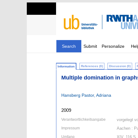
Search
Submit
Personalize
Hel
References (0)
Discussion (0)
Information
Multiple domination in grap
Hansberg Pastor, Adriana
2009
Verantwortlichkeitsangabe
vorgelegt v
Impressum
Aachen : Pu
Umfang
XIV, 116 S.