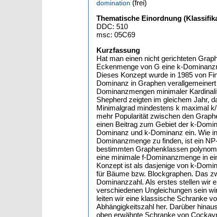
(frei)
domination
Thematische Einordnung (Klassifika
DDC: 510
msc: 05C69
Kurzfassung
Hat man einen nicht gerichteten Grap
Eckenmenge von G eine k-Dominanzme
Dieses Konzept wurde in 1985 von Fink
Dominanz in Graphen verallgemeinert w
Dominanzmengen minimaler Kardinalit
Shepherd zeigten im gleichem Jahr, 
Minimalgrad mindestens k maximal k/
mehr Popularität zwischen den Graphe
einen Beitrag zum Gebiet der k-Dominan
Dominanz und k-Dominanz ein. Wie in
Dominanzmenge zu finden, ist ein NP
bestimmten Graphenklassen polynomial
eine minimale f-Dominanzmenge in ein
Konzept ist als dasjenige von k-Dom
für Bäume bzw. Blockgraphen. Das zwe
Dominanzzahl. Als erstes stellen wir 
verschiedenen Ungleichungen sein wi
leiten wir eine klassische Schranke v
Abhängigkeitszahl her. Darüber hinaus
oben erwähnte Schranke von Cockayne