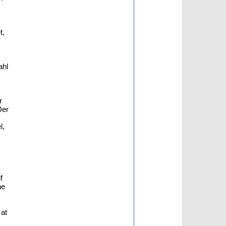
t,
ahl
r
Der
l,
f
he
 at