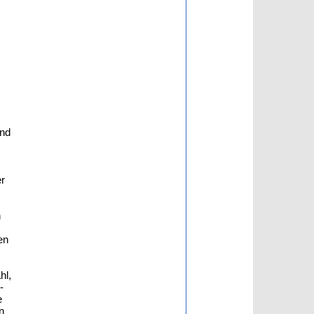
und
er
n
en
hl,
-
e
n