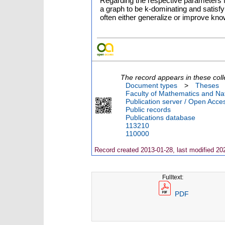
Regarding the respective parameters f
a graph to be k-dominating and satisf
often either generalize or improve kn
The record appears in these coll
Document types
>
Theses
Faculty of Mathematics and Nat
Publication server / Open Acce
Public records
Publications database
113210
110000
Record created 2013-01-28, last modified 20
Fulltext:
PDF