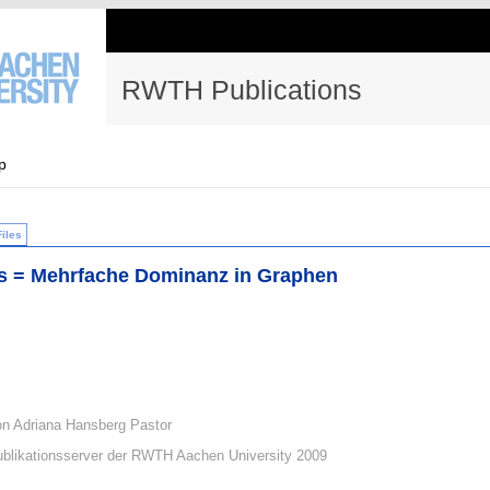
RWTH Publications
p
Files
hs = Mehrfache Dominanz in Graphen
on Adriana Hansberg Pastor
blikationsserver der RWTH Aachen University 2009