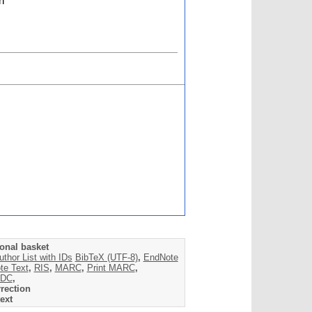
n
onal basket
uthor List with IDs
BibTeX (UTF-8)
,
EndNote
te Text
,
RIS
,
MARC
,
Print MARC
,
DC
,
rection
ext