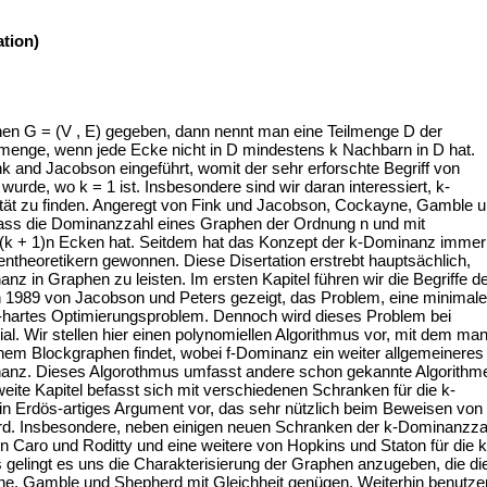
tion)
hen G = (V , E) gegeben, dann nennt man eine Teilmenge D der
nge, wenn jede Ecke nicht in D mindestens k Nachbarn in D hat.
 and Jacobson eingeführt, womit der sehr erforschte Begriff von
urde, wo k = 1 ist. Insbesondere sind wir daran interessiert, k-
ät zu finden. Angeregt von Fink und Jacobson, Cockayne, Gamble 
dass die Dominanzzahl eines Graphen der Ordnung n und mit
(k + 1)n Ecken hat. Seitdem hat das Konzept der k-Dominanz immer
ntheoretikern gewonnen. Diese Disertation erstrebt hauptsächlich,
z in Graphen zu leisten. Im ersten Kapitel führen wir die Begriffe d
 1989 von Jacobson und Peters gezeigt, das Problem, eine minimale
-hartes Optimierungsproblem. Dennoch wird dieses Problem bei
. Wir stellen hier einen polynomiellen Algorithmus vor, mit dem ma
em Blockgraphen findet, wobei f-Dominanz ein weiter allgemeineres
inanz. Dieses Algorothmus umfasst andere schon gekannte Algorithm
ite Kapitel befasst sich mit verschiedenen Schranken für die k-
ein Erdös-artiges Argument vor, das sehr nützlich beim Beweisen von
rd. Insbesondere, neben einigen neuen Schranken der k-Dominanzza
on Caro und Roditty und eine weitere von Hopkins und Staton für die k
 gelingt es uns die Charakterisierung der Graphen anzugeben, die di
, Gamble und Shepherd mit Gleichheit genügen. Weiterhin benutze