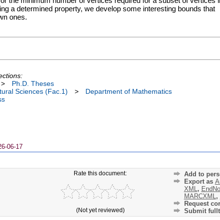
or the minimum number of vertices required for a subset of vertices i
ying a determined property, we develop some interesting bounds that
own ones.
ections:
>
Ph.D. Theses
ural Sciences (Fac.1)
>
Department of Mathematics
ss
26-06-17
Rate this document:
Add to pers
Export as
A
XML
,
EndNo
MARCXML
,
Request cor
(Not yet reviewed)
Submit fullt