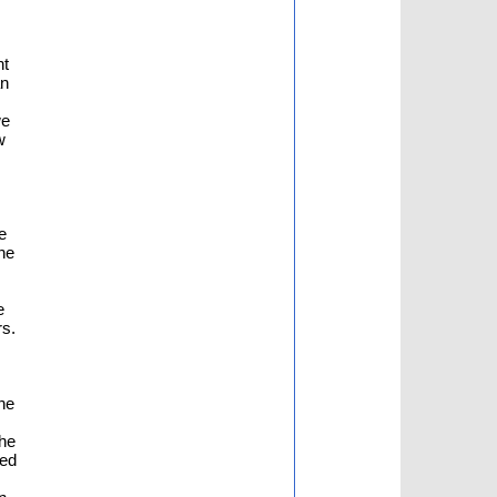
nt
an
we
w
e
he
e
rs.
he
the
ted