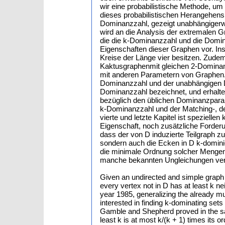
wir eine probabilistische Methode, um
dieses probabilistischen Herangehens,
Dominanzzahl, gezeigt unabhängigerwe
wird an die Analysis der extremalen 
die die k-Dominanzzahl und die Domina
Eigenschaften dieser Graphen vor. Ins
Kreise der Länge vier besitzen. Zudem
Kaktusgraphenmit gleichen 2-Dominan
mit anderen Parametern von Graphen.
Dominanzzahl und der unabhängigen 
Dominanzzahl bezeichnet, und erhalt
bezüglich den üblichen Dominanzpar
k-Dominanzzahl und der Matching-, 
vierte und letzte Kapitel ist speziel
Eigenschaft, noch zusätzliche Forder
dass der von D induzierte Teilgraph 
sondern auch die Ecken in D k-dominie
die minimale Ordnung solcher Mengen d
manche bekannten Ungleichungen ver
Given an undirected and simple graph G 
every vertex not in D has at least k n
year 1985, generalizing the already mu
interested in finding k-dominating se
Gamble and Shepherd proved in the sa
least k is at most k/(k + 1) times its 