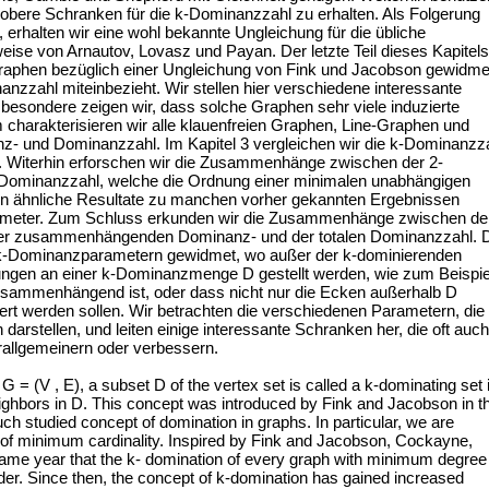
 obere Schranken für die k-Dominanzzahl zu erhalten. Als Folgerung
 erhalten wir eine wohl bekannte Ungleichung für die übliche
ise von Arnautov, Lovasz und Payan. Der letzte Teil dieses Kapitels
Graphen bezüglich einer Ungleichung von Fink und Jacobson gewidme
nzzahl miteinbezieht. Wir stellen hier verschiedene interessante
besondere zeigen wir, dass solche Graphen sehr viele induzierte
 charakterisieren wir alle klauenfreien Graphen, Line-Graphen und
z- und Dominanzzahl. Im Kapitel 3 vergleichen wir die k-Dominanzz
 Witerhin erforschen wir die Zusammenhänge zwischen der 2-
Dominanzzahl, welche die Ordnung einer minimalen unabhängigen
en ähnliche Resultate zu manchen vorher gekannten Ergebnissen
ameter. Zum Schluss erkunden wir die Zusammenhänge zwischen de
der zusammenhängenden Dominanz- und der totalen Dominanzzahl. 
len k-Dominanzparametern gewidmet, wo außer der k-dominierenden
ungen an einer k-Dominanzmenge D gestellt werden, wie zum Beispie
zusammenhängend ist, oder dass nicht nur die Ecken außerhalb D
rt werden sollen. Wir betrachten die verschiedenen Parametern, die
arstellen, und leiten einige interessante Schranken her, die oft auch
allgemeinern oder verbessern.
= (V , E), a subset D of the vertex set is called a k-dominating set i
eighbors in D. This concept was introduced by Fink and Jacobson in t
ch studied concept of domination in graphs. In particular, we are
ts of minimum cardinality. Inspired by Fink and Jacobson, Cockayne,
me year that the k- domination of every graph with minimum degree
order. Since then, the concept of k-domination has gained increased