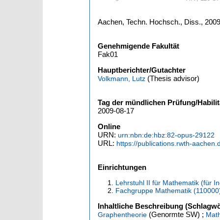
Aachen, Techn. Hochsch., Diss., 200
Genehmigende Fakultät
Fak01
Hauptberichter/Gutachter
(Thesis advisor)
Volkmann, Lutz
Tag der mündlichen Prüfung/Habilit
2009-08-17
Online
URN:
urn:nbn:de:hbz:82-opus-29122
URL:
https://publications.rwth-aachen
Einrichtungen
Lehrstuhl II für Mathematik (für 
Fachgruppe Mathematik (110000
Inhaltliche Beschreibung (Schlagwö
(Genormte SW) ;
Graphentheorie
Mat