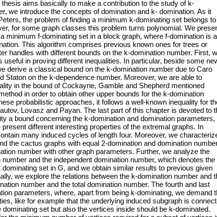
thesis aims basically to make a contribution to the study of k-
ter, we introduce the concepts of domination and k- domination. As it
ters, the problem of finding a minimum k-dominating set belongs to
er, for some graph classes this problem turns polynomial. We prese
g a minimum f-dominating set in a block graph, where f-domination is 
ation. This algorithm comprises previous known ones for trees or
er handles with different bounds on the k-domination number. First, 
useful in proving different inequalities. In particular, beside some ne
e derive a classical bound on the k-domination number due to Caro
nd Staton on the k-dependence number. Moreover, we are able to
uality in the bound of Cockayne, Gamble and Shepherd mentioned
 method in order to obtain other upper bounds for the k-domination
se probabilistic approaches, it follows a well-known inequality for th
utov, Lovasz and Payan. The last part of this chapter is devoted to t
lity a bound concerning the k-domination and domination parameters,
resent different interesting properties of the extremal graphs. In
contain many induced cycles of length four. Moreover, we characteriz
 and the cactus graphs with equal 2-domination and domination numbe
ation number with other graph parameters. Further, we analyze the
n number and the independent domination number, which denotes the
dominating set in G, and we obtain similar results to previous given
ally, we explore the relations between the k-domination number and t
ation number and the total domination number. The fourth and last
ation parameters, where, apart from being k-dominating, we demand 
perties, like for example that the underlying induced subgraph is connec
he dominating set but also the vertices inside should be k-dominated.