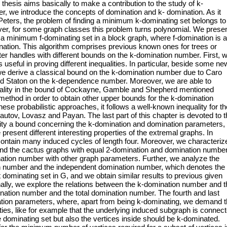
thesis aims basically to make a contribution to the study of k-
ter, we introduce the concepts of domination and k- domination. As it
ters, the problem of finding a minimum k-dominating set belongs to
er, for some graph classes this problem turns polynomial. We prese
g a minimum f-dominating set in a block graph, where f-domination is 
ation. This algorithm comprises previous known ones for trees or
er handles with different bounds on the k-domination number. First, 
useful in proving different inequalities. In particular, beside some ne
e derive a classical bound on the k-domination number due to Caro
nd Staton on the k-dependence number. Moreover, we are able to
uality in the bound of Cockayne, Gamble and Shepherd mentioned
 method in order to obtain other upper bounds for the k-domination
se probabilistic approaches, it follows a well-known inequality for th
utov, Lovasz and Payan. The last part of this chapter is devoted to t
lity a bound concerning the k-domination and domination parameters,
resent different interesting properties of the extremal graphs. In
contain many induced cycles of length four. Moreover, we characteriz
 and the cactus graphs with equal 2-domination and domination numbe
ation number with other graph parameters. Further, we analyze the
n number and the independent domination number, which denotes the
dominating set in G, and we obtain similar results to previous given
ally, we explore the relations between the k-domination number and t
ation number and the total domination number. The fourth and last
ation parameters, where, apart from being k-dominating, we demand 
perties, like for example that the underlying induced subgraph is connec
he dominating set but also the vertices inside should be k-dominated.