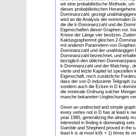
wir eine probabilistische Methode, um
dieses probabilistischen Herangehens,
Dominanzzahl, gezeigt unabhängigerwe
wird an die Analysis der extremalen 
die die k-Dominanzzahl und die Domina
Eigenschaften dieser Graphen vor. Ins
Kreise der Länge vier besitzen. Zudem
Kaktusgraphenmit gleichen 2-Dominan
mit anderen Parametern von Graphen.
Dominanzzahl und der unabhängigen 
Dominanzzahl bezeichnet, und erhalt
bezüglich den üblichen Dominanzpar
k-Dominanzzahl und der Matching-, 
vierte und letzte Kapitel ist speziel
Eigenschaft, noch zusätzliche Forder
dass der von D induzierte Teilgraph 
sondern auch die Ecken in D k-dominie
die minimale Ordnung solcher Mengen d
manche bekannten Ungleichungen ver
Given an undirected and simple graph G 
every vertex not in D has at least k n
year 1985, generalizing the already mu
interested in finding k-dominating se
Gamble and Shepherd proved in the sa
least k is at most k/(k + 1) times its 