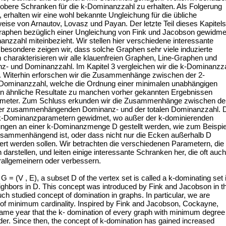
 obere Schranken für die k-Dominanzzahl zu erhalten. Als Folgerung
 erhalten wir eine wohl bekannte Ungleichung für die übliche
ise von Arnautov, Lovasz und Payan. Der letzte Teil dieses Kapitels
Graphen bezüglich einer Ungleichung von Fink und Jacobson gewidme
nzzahl miteinbezieht. Wir stellen hier verschiedene interessante
besondere zeigen wir, dass solche Graphen sehr viele induzierte
 charakterisieren wir alle klauenfreien Graphen, Line-Graphen und
z- und Dominanzzahl. Im Kapitel 3 vergleichen wir die k-Dominanzz
 Witerhin erforschen wir die Zusammenhänge zwischen der 2-
Dominanzzahl, welche die Ordnung einer minimalen unabhängigen
en ähnliche Resultate zu manchen vorher gekannten Ergebnissen
ameter. Zum Schluss erkunden wir die Zusammenhänge zwischen de
der zusammenhängenden Dominanz- und der totalen Dominanzzahl. 
len k-Dominanzparametern gewidmet, wo außer der k-dominierenden
ungen an einer k-Dominanzmenge D gestellt werden, wie zum Beispie
zusammenhängend ist, oder dass nicht nur die Ecken außerhalb D
rt werden sollen. Wir betrachten die verschiedenen Parametern, die
arstellen, und leiten einige interessante Schranken her, die oft auch
allgemeinern oder verbessern.
= (V , E), a subset D of the vertex set is called a k-dominating set i
eighbors in D. This concept was introduced by Fink and Jacobson in t
ch studied concept of domination in graphs. In particular, we are
ts of minimum cardinality. Inspired by Fink and Jacobson, Cockayne,
me year that the k- domination of every graph with minimum degree
order. Since then, the concept of k-domination has gained increased