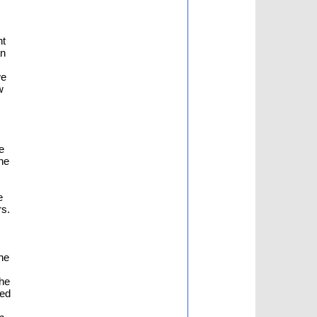
nt
an
we
w
e
he
e
rs.
he
the
ted