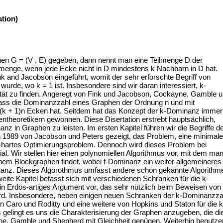
tion)
hen G = (V , E) gegeben, dann nennt man eine Teilmenge D der
nge, wenn jede Ecke nicht in D mindestens k Nachbarn in D hat.
 and Jacobson eingeführt, womit der sehr erforschte Begriff von
urde, wo k = 1 ist. Insbesondere sind wir daran interessiert, k-
ät zu finden. Angeregt von Fink und Jacobson, Cockayne, Gamble 
dass die Dominanzzahl eines Graphen der Ordnung n und mit
(k + 1)n Ecken hat. Seitdem hat das Konzept der k-Dominanz immer
ntheoretikern gewonnen. Diese Disertation erstrebt hauptsächlich,
z in Graphen zu leisten. Im ersten Kapitel führen wir die Begriffe d
 1989 von Jacobson und Peters gezeigt, das Problem, eine minimale
-hartes Optimierungsproblem. Dennoch wird dieses Problem bei
. Wir stellen hier einen polynomiellen Algorithmus vor, mit dem ma
em Blockgraphen findet, wobei f-Dominanz ein weiter allgemeineres
inanz. Dieses Algorothmus umfasst andere schon gekannte Algorithm
ite Kapitel befasst sich mit verschiedenen Schranken für die k-
ein Erdös-artiges Argument vor, das sehr nützlich beim Beweisen von
rd. Insbesondere, neben einigen neuen Schranken der k-Dominanzza
on Caro und Roditty und eine weitere von Hopkins und Staton für die k
 gelingt es uns die Charakterisierung der Graphen anzugeben, die di
, Gamble und Shepherd mit Gleichheit genügen. Weiterhin benutze