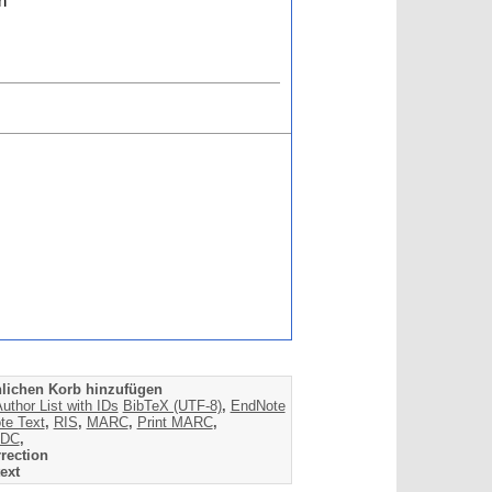
n
lichen Korb hinzufügen
uthor List with IDs
BibTeX (UTF-8)
,
EndNote
te Text
,
RIS
,
MARC
,
Print MARC
,
DC
,
rection
ext