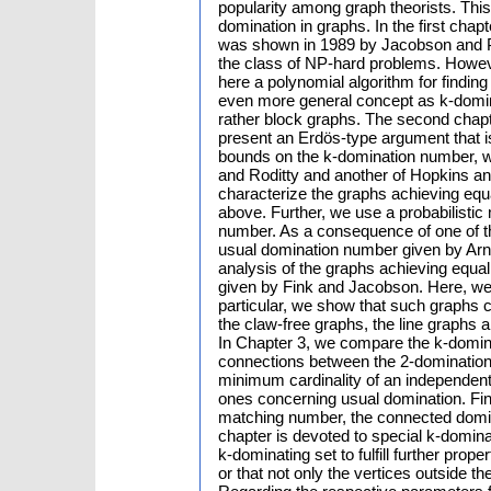
popularity among graph theorists. This 
domination in graphs. In the first chap
was shown in 1989 by Jacobson and Pe
the class of NP-hard problems. Howev
here a polynomial algorithm for findin
even more general concept as k-domin
rather block graphs. The second chapt
present an Erdös-type argument that is 
bounds on the k-domination number, w
and Roditty and another of Hopkins a
characterize the graphs achieving eq
above. Further, we use a probabilistic
number. As a consequence of one of the
usual domination number given by Arna
analysis of the graphs achieving equa
given by Fink and Jacobson. Here, we p
particular, we show that such graphs 
the claw-free graphs, the line graphs
In Chapter 3, we compare the k-domin
connections between the 2-dominatio
minimum cardinality of an independent 
ones concerning usual domination. Fin
matching number, the connected domin
chapter is devoted to special k-domin
k-dominating set to fulfill further pro
or that not only the vertices outside t