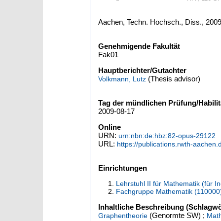
Aachen, Techn. Hochsch., Diss., 200
Genehmigende Fakultät
Fak01
Hauptberichter/Gutachter
(Thesis advisor)
Volkmann, Lutz
Tag der mündlichen Prüfung/Habilit
2009-08-17
Online
URN:
urn:nbn:de:hbz:82-opus-29122
URL:
https://publications.rwth-aachen
Einrichtungen
Lehrstuhl II für Mathematik (für 
Fachgruppe Mathematik (110000
Inhaltliche Beschreibung (Schlagwö
(Genormte SW) ;
Graphentheorie
Mat