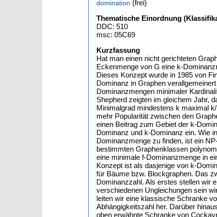
(frei)
domination
Thematische Einordnung (Klassifika
DDC: 510
msc: 05C69
Kurzfassung
Hat man einen nicht gerichteten Grap
Eckenmenge von G eine k-Dominanzme
Dieses Konzept wurde in 1985 von Fink
Dominanz in Graphen verallgemeinert w
Dominanzmengen minimaler Kardinalit
Shepherd zeigten im gleichem Jahr, 
Minimalgrad mindestens k maximal k/
mehr Popularität zwischen den Graphe
einen Beitrag zum Gebiet der k-Dominan
Dominanz und k-Dominanz ein. Wie in
Dominanzmenge zu finden, ist ein NP
bestimmten Graphenklassen polynomial
eine minimale f-Dominanzmenge in ein
Konzept ist als dasjenige von k-Dom
für Bäume bzw. Blockgraphen. Das zwe
Dominanzzahl. Als erstes stellen wir 
verschiedenen Ungleichungen sein wi
leiten wir eine klassische Schranke v
Abhängigkeitszahl her. Darüber hinaus
oben erwähnte Schranke von Cockayne