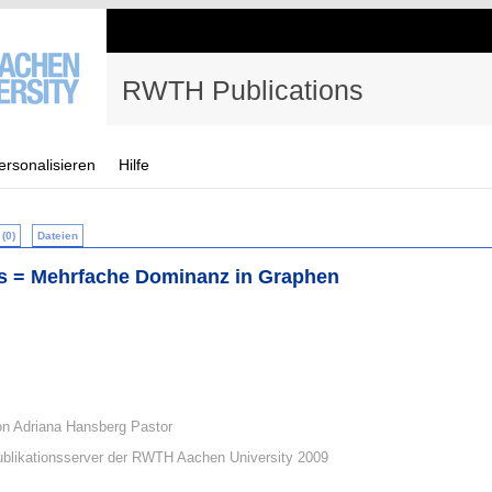
RWTH Publications
ersonalisieren
Hilfe
(0)
Dateien
hs = Mehrfache Dominanz in Graphen
on Adriana Hansberg Pastor
blikationsserver der RWTH Aachen University 2009