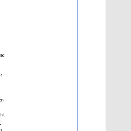
und
er
n
en
hl,
-
e
n