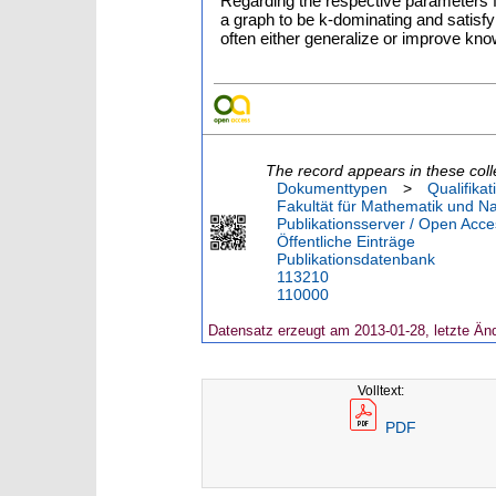
Regarding the respective parameters f
a graph to be k-dominating and satisf
often either generalize or improve kn
The record appears in these coll
Dokumenttypen
>
Qualifikat
Fakultät für Mathematik und N
Publikationsserver / Open Acce
Öffentliche Einträge
Publikationsdatenbank
113210
110000
Datensatz erzeugt am 2013-01-28, letzte Än
Volltext:
PDF