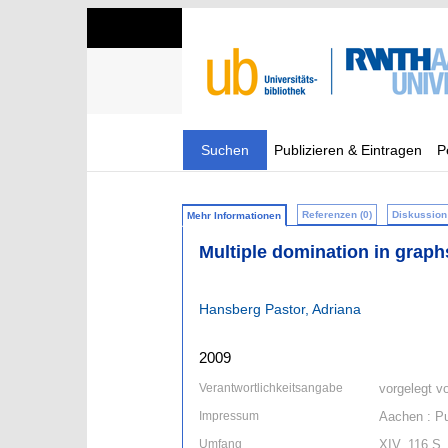
Suchen
Publizieren & Eintragen
P
Referenzen (0)
Diskussion 
Mehr Informationen
Multiple domination in grap
Hansberg Pastor, Adriana
2009
Verantwortlichkeitsangabe
vorgelegt v
Impressum
Aachen : Pu
Umfang
XIV, 116 S.