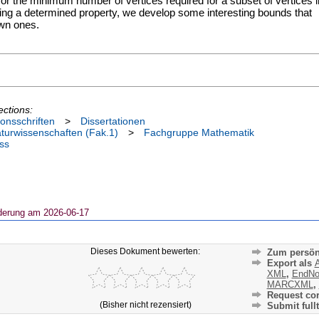
or the minimum number of vertices required for a subset of vertices i
ying a determined property, we develop some interesting bounds that
own ones.
ections:
ionsschriften
>
Dissertationen
aturwissenschaften (Fak.1)
>
Fachgruppe Mathematik
ss
derung am 2026-06-17
Dieses Dokument bewerten:
Zum persön
Export als
A
XML
,
EndNo
MARCXML
,
Request cor
(Bisher nicht rezensiert)
Submit fullt