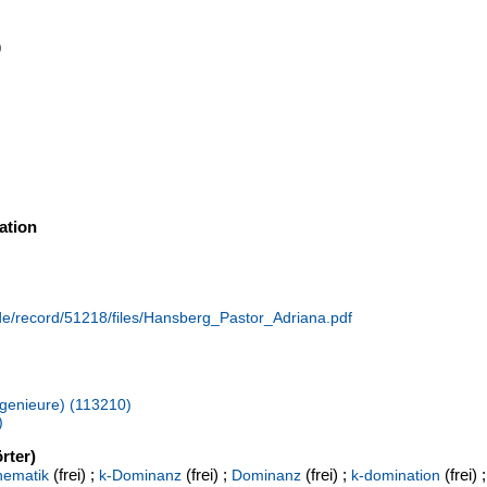
9
ation
.de/record/51218/files/Hansberg_Pastor_Adriana.pdf
Ingenieure) (113210)
)
rter)
(frei) ;
(frei) ;
(frei) ;
(frei) ;
hematik
k-Dominanz
Dominanz
k-domination