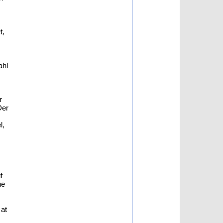
t,
ahl
r
Der
l,
f
he
 at