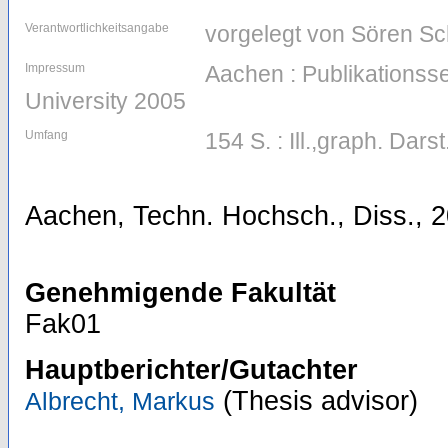
Verantwortlichkeitsangabe
vorgelegt von Sören S
Impressum
Aachen : Publikations
University 2005
Umfang
154 S. : Ill.,graph. Darst
Aachen, Techn. Hochsch., Diss., 
Genehmigende Fakultät
Fak01
Hauptberichter/Gutachter
(Thesis advisor)
Albrecht, Markus