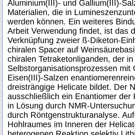
Aluminium(III)- und Gallium(III)-Sa
Materialien, die in Lumineszenzu
werden können. Ein weiteres Bindu
Arbeit Verwendung findet, ist das 
Verknüpfung zweier ß-Diketon-Einh
chiralen Spacer auf Weinsäurebasi
chiralen Tetraketonliganden, der in
Selbstorganisationsprozessen mit G
Eisen(III)-Salzen enantiomerenrein
dreisträngige Helicate bildet. Der
ausschließlich ein Enantiomer der H
in Lösung durch NMR-Untersuchun
durch Röntgenstrukturanalyse. Auf
Hohlraumes im Inneren der Helicate
heterogenen Reaktion selektiv Lit