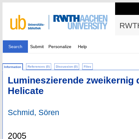
RWTH
Search
Submit
Personalize
Help
References (0)
Discussion (0)
Files
Information
Lumineszierende zweikernig d
Helicate
Schmid, Sören
2005