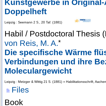
Kunstgewerbe in Original-A
Doppelheft
Leipzig : Seemann
2 S., 20 Taf.
(
1881
)
Habil / Postdoctoral Thesis
*
von Reis, M. A.
Die specifische Wärme flü
Verbindungen und ihre Be
Moleculargewicht
Leipzig : Metzger & Wittig
21 S.
(
1881
)
= Habilitationsschrift, Aach
Files
Book