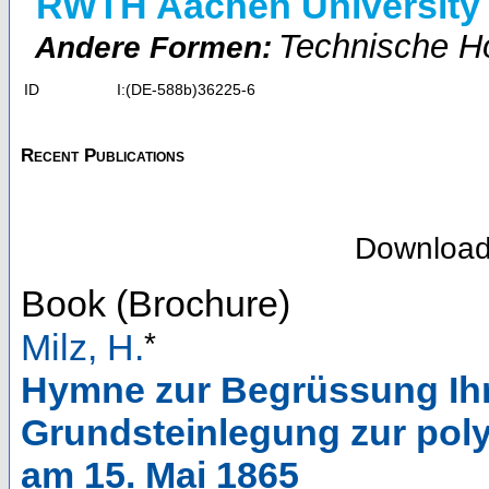
RWTH Aachen University
Technische H
Andere Formen:
ID
I:(DE-588b)36225-6
Recent Publications
Downloa
Book (Brochure)
*
Milz, H.
Hymne zur Begrüssung Ihre
Grundsteinlegung zur pol
am 15. Mai 1865