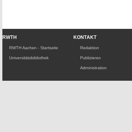
RWTH
KONTAKT
RWTH Aachen - Startseite
Redaktion
Universitätsbibliothek
Publizieren
Administration