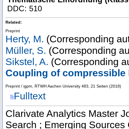
DDC: 510
Related:
Preprint
Herty, M.
(Corresponding aut
Müller, S.
(Corresponding au
Sikstel, A.
(Corresponding au
Coupling of compressible 
Preprint / igpm, RTWH Aachen University
483
,
21 Seiten
(
2018
)
Fulltext
Clarivate Analytics Master J
Search ; Emerging Sources 