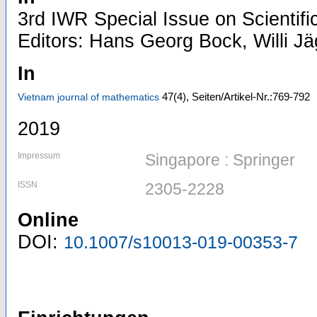
3rd IWR Special Issue on Scientifi
Editors: Hans Georg Bock, Willi 
In
47
(4)
,
Seiten/Artikel-Nr.:769-792
Vietnam journal of mathematics
2019
Impressum
Singapore : Springer
ISSN
2305-2228
Online
DOI:
10.1007/s10013-019-00353-7