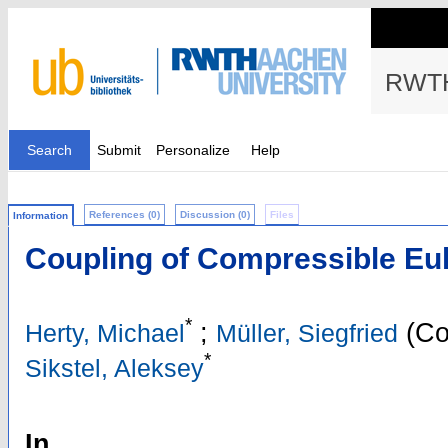
RWTH
Search
Submit
Personalize
Help
References (0)
Discussion (0)
Files
Information
Coupling of Compressible Eu
*
;
(Co
Herty, Michael
Müller, Siegfried
*
Sikstel, Aleksey
In