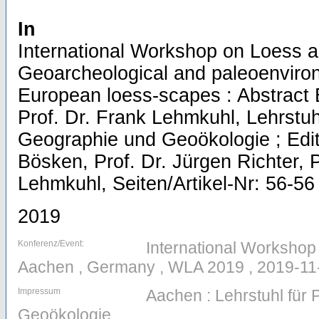
In
International Workshop on Loess a
Geoarcheological and paleoenviron
European loess-scapes : Abstract
Prof. Dr. Frank Lehmkuhl, Lehrstuh
Geographie und Geoökologie ; Edit
Bösken, Prof. Dr. Jürgen Richter, P
Lehmkuhl, Seiten/Artikel-Nr: 56-56
2019
Konferenz/Event:
International Workshop
Aachen , Germany , WLA 2019 , 2019-11
Impressum
Aachen : Lehrstuhl für
Geoökologie