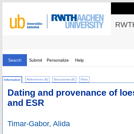
RWTH
Search
Submit
Personalize
Help
References (0)
Discussion (0)
Files
Information
Dating and provenance of lo
and ESR
Timar-Gabor, Alida