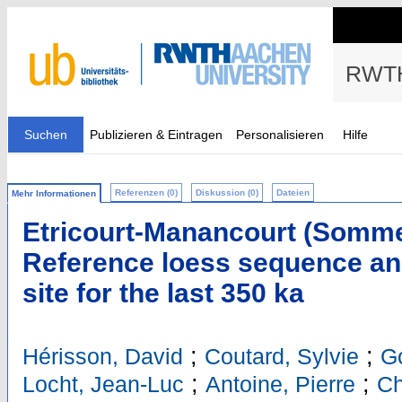
RWTH
Suchen
Publizieren & Eintragen
Personalisieren
Hilfe
Referenzen (0)
Diskussion (0)
Dateien
Mehr Informationen
Etricourt-Manancourt (Somme,
Reference loess sequence an
site for the last 350 ka
;
;
Hérisson, David
Coutard, Sylvie
Go
;
;
Locht, Jean-Luc
Antoine, Pierre
Ch