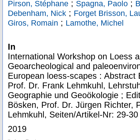
;
;
Pirson, Stéphane
Spagna, Paolo
B
;
Debenham, Nick
Forget Brisson, L
;
Giros, Romain
Lamothe, Michel
In
International Workshop on Loess a
Geoarcheological and paleoenviron
European loess-scapes : Abstract
Prof. Dr. Frank Lehmkuhl, Lehrstuh
Geographie und Geoökologie ; Edit
Bösken, Prof. Dr. Jürgen Richter, P
Lehmkuhl, Seiten/Artikel-Nr: 29-30
2019