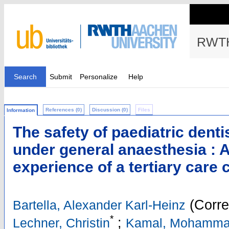
RWTH
Search
Submit
Personalize
Help
References (0)
Discussion (0)
Files
Information
The safety of paediatric dent
under general anaesthesia : A
experience of a tertiary care 
(Corre
Bartella, Alexander Karl-Heinz
*
;
Lechner, Christin
Kamal, Mohamm