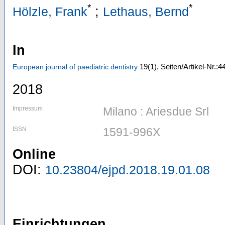
*
*
;
Hölzle, Frank
Lethaus, Bernd
In
19
(1)
,
Seiten/Artikel-Nr.:4
European journal of paediatric dentistry
2018
Impressum
Milano : Ariesdue Srl
ISSN
1591-996X
Online
DOI:
10.23804/ejpd.2018.19.01.08
Einrichtungen