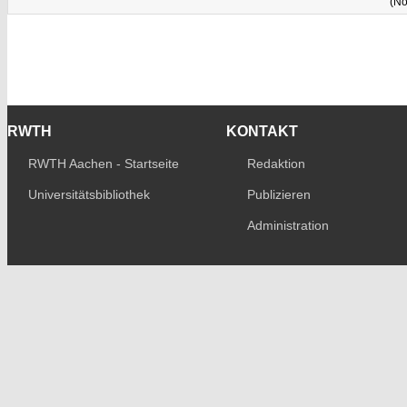
(No
RWTH
KONTAKT
RWTH Aachen - Startseite
Redaktion
Universitätsbibliothek
Publizieren
Administration