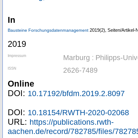
In
2019
(2)
,
Seiten/Artikel-
Bausteine Forschungsdatenmanagement
2019
Impressum
Marburg : Philipps-Unive
ISSN
2626-7489
Online
DOI:
10.17192/bfdm.2019.2.8097
DOI:
10.18154/RWTH-2020-02068
URL:
https://publications.rwth-
aachen.de/record/782785/files/78278