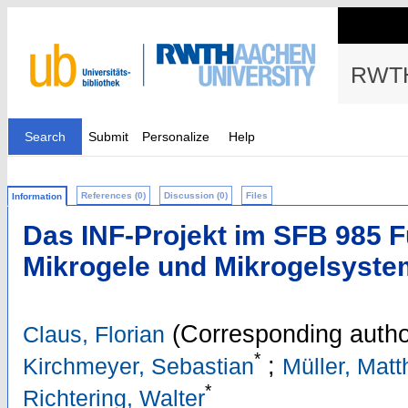
RWTH
Search
Submit
Personalize
Help
References (0)
Discussion (0)
Files
Information
Das INF-Projekt im SFB 985 F
Mikrogele und Mikrogelsyst
(Corresponding autho
Claus, Florian
*
;
Kirchmeyer, Sebastian
Müller, Matt
*
Richtering, Walter