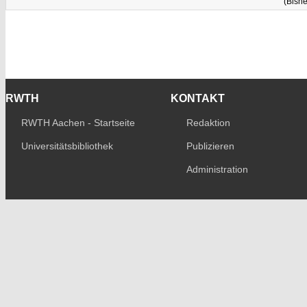
(Bishe
RWTH
KONTAKT
RWTH Aachen - Startseite
Redaktion
Universitätsbibliothek
Publizieren
Administration