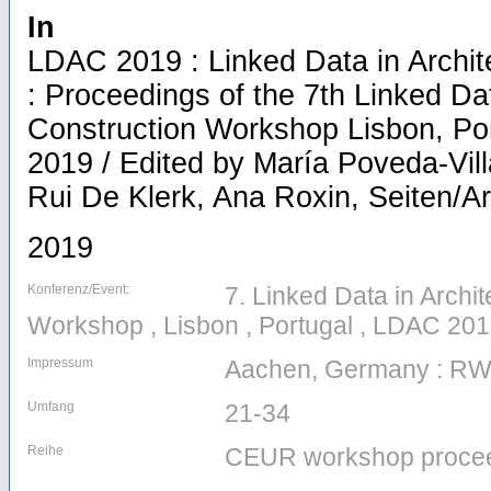
In
LDAC 2019 : Linked Data in Archit
: Proceedings of the 7th Linked Da
Construction Workshop Lisbon, Por
2019 / Edited by María Poveda-Vill
Rui De Klerk, Ana Roxin, Seiten/Ar
2019
Konferenz/Event:
7. Linked Data in Archi
Workshop , Lisbon , Portugal , LDAC 201
Impressum
Aachen, Germany : R
Umfang
21-34
Reihe
CEUR workshop procee