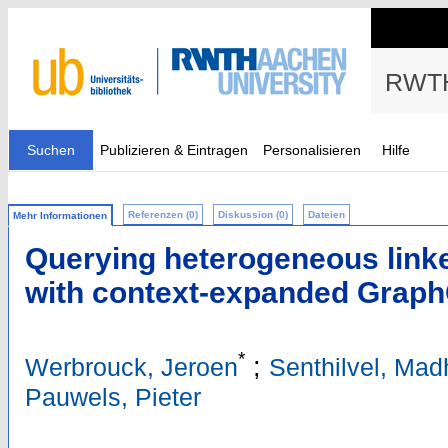
RWTH
Suchen
Publizieren & Eintragen
Personalisieren
Hilfe
Referenzen (0)
Diskussion (0)
Dateien
Mehr Informationen
Querying heterogeneous linke
with context-expanded Graph
*
;
Werbrouck, Jeroen
Senthilvel, Ma
Pauwels, Pieter