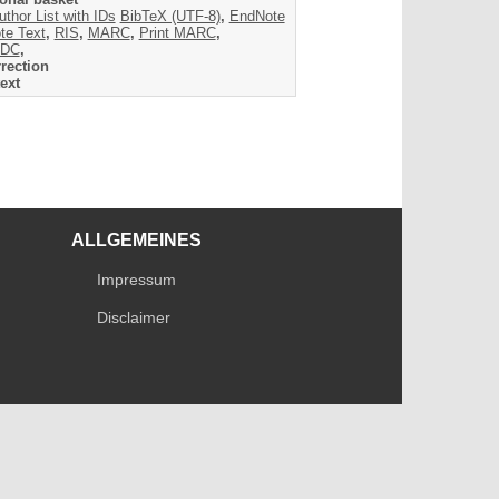
uthor List with IDs
BibTeX (UTF-8)
,
EndNote
te Text
,
RIS
,
MARC
,
Print MARC
,
DC
,
rection
ext
ALLGEMEINES
Impressum
Disclaimer