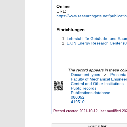
Online
URL:
https://www.researchgate.net/public
Einrichtungen
Lehrstuhl für Gebäude- und Rau
E.ON Energy Research Center (
The record appears in these coll
Document types
>
Presenta
Faculty of Mechanical Engineer
Central and Other Institutions
Public records
Publications database
080052
419510
Record created 2021-10-12, last modified 20
External link: