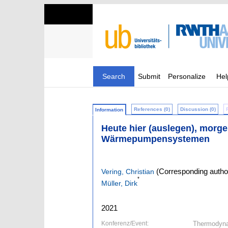
Search
Submit
Personalize
Hel
References (0)
Discussion (0)
Information
Heute hier (auslegen), morgen
Wärmepumpensystemen
(Corresponding autho
Vering, Christian
*
Müller, Dirk
2021
Konferenz/Event:
Thermodynam