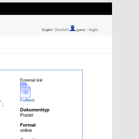
login
Deutsch
English
guest ::
External link:
Fulltext
*
;
Dokumenttyp
Poster
Format
online