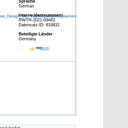
Sprache
German
Interne Identnummern
riertes_Design_von_Warmepumpensystemen
RWTH-2021-09483
Datensatz-ID: 833832
Beteiligte Länder
Germany
onal basket