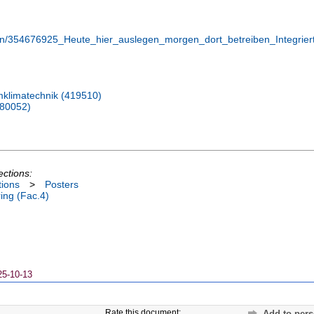
ation/354676925_Heute_hier_auslegen_morgen_dort_betreiben_Integ
mklimatechnik (419510)
080052)
ections:
tions
>
Posters
ing (Fac.4)
25-10-13
Rate this document:
Add to pers