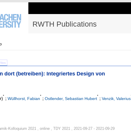
RWTH Publications
p
Files
 dort (betreiben): Integriertes Design von
*
*
*
r)
;
;
;
Wüllhorst, Fabian
Ostlender, Sebastian Hubert
Venzik, Valerius
ik-Kolloquium 2021 , online , TDY 2021 , 2021-09-27 - 2021-09-29