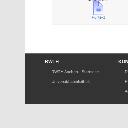
Fulltext
RWTH
KO
RWTH Aachen - Startseite
R
Universitätsbibliothek
P
A