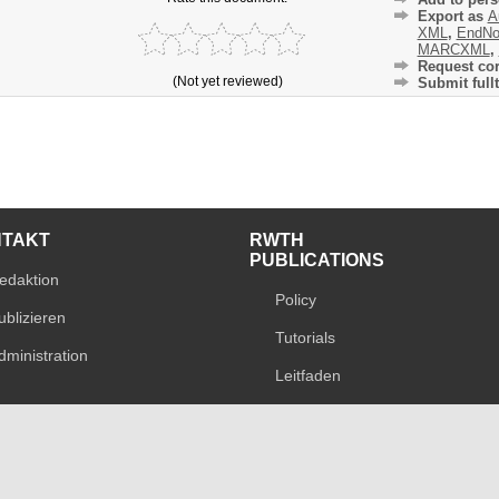
Export as
A
XML
,
EndNo
MARCXML
,
Request cor
(Not yet reviewed)
Submit fullt
NTAKT
RWTH
PUBLICATIONS
edaktion
Policy
ublizieren
Tutorials
dministration
Leitfaden