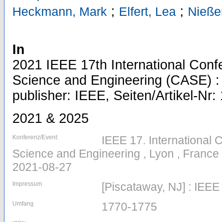
;
;
Heckmann, Mark
Elfert, Lea
Nießen
In
2021 IEEE 17th International Con
Science and Engineering (CASE) :
publisher: IEEE, Seiten/Artikel-Nr
2021 & 2025
Konferenz/Event:
IEEE 17. International
Science and Engineering , Lyon , France
2021-08-27
Impressum
[Piscataway, NJ] : IEEE
Umfang
1770-1775