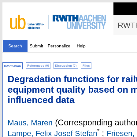
RWTH
Search
Submit
Personalize
Help
References (0)
Discussion (0)
Files
Information
Degradation functions for rai
equipment quality based on 
influenced data
(Corresponding author
Maus, Maren
*
;
Lampe, Felix Josef Stefan
Friesen,