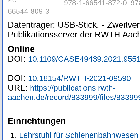
ISBN
978-1-66541-872-0, 97
66544-809-3
Datenträger: USB-Stick. - Zweitver
Publikationsserver der RWTH Aach
Online
DOI:
10.1109/CASE49439.2021.955
DOI:
10.18154/RWTH-2021-09590
URL:
https://publications.rwth-
aachen.de/record/833999/files/83399
Einrichtungen
Lehrstuhl für Schienenbahnwesen 