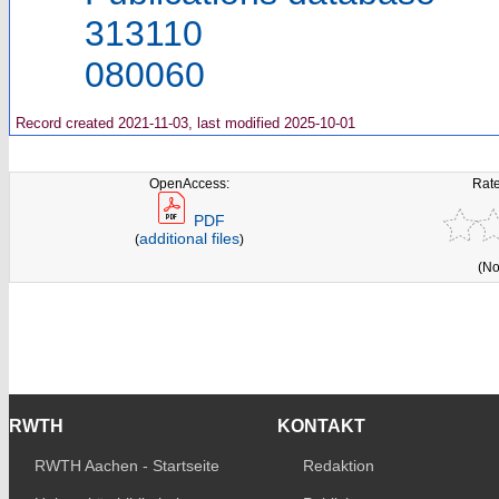
313110
080060
Record created 2021-11-03, last modified 2025-10-01
OpenAccess:
Rate
PDF
additional files
(
)
(No
RWTH
KONTAKT
RWTH Aachen - Startseite
Redaktion