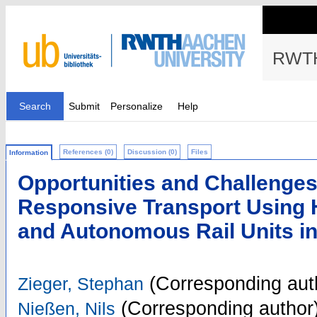
RWTH
Search
Submit
Personalize
Help
References (0)
Discussion (0)
Files
Information
Opportunities and Challenges
Responsive Transport Using 
and Autonomous Rail Units in
(Corresponding aut
Zieger, Stephan
(Corresponding author
Nießen, Nils