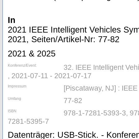
In
2021 IEEE Intelligent Vehicles Sym
2021, Seiten/Artikel-Nr: 77-82
2021 & 2025
Konferenz/Event:
32. IEEE Intelligent Veh
, 2021-07-11 - 2021-07-17
Impressum
[Piscataway, NJ] : IEEE
Umfang
77-82
ISBN
978-1-7281-5393-3, 97
7281-5395-7
Datenträger: USB-Stick. - Konfere