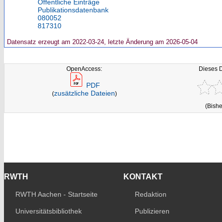
Öffentliche Einträge
Publikationsdatenbank
080052
817310
Datensatz erzeugt am 2022-03-24, letzte Änderung am 2026-05-04
OpenAccess:
Dieses 
PDF
zusätzliche Dateien
(
)
(Bishe
RWTH
KONTAKT
RWTH Aachen - Startseite
Redaktion
Universitätsbibliothek
Publizieren