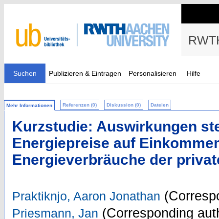
RWTH
Suchen
Publizieren & Eintragen
Personalisieren
Hilfe
Referenzen (0)
Diskussion (0)
Dateien
Mehr Informationen
Kurzstudie: Auswirkungen st
Energiepreise auf Einkomme
Energieverbräuche der priva
(Correspo
Praktiknjo, Aaron Jonathan
(Corresponding aut
Priesmann, Jan