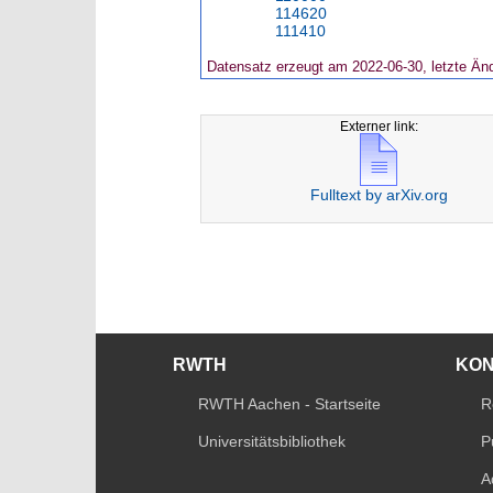
114620
111410
Datensatz erzeugt am 2022-06-30, letzte Än
Externer link:
Fulltext by arXiv.org
RWTH
KO
RWTH Aachen - Startseite
R
Universitätsbibliothek
P
A