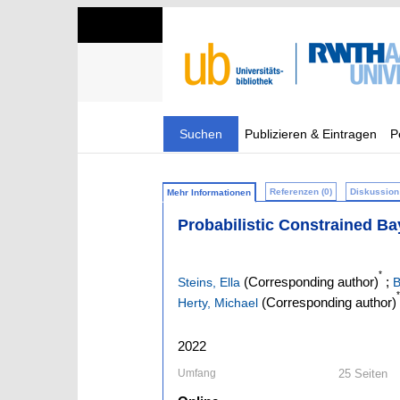
Suchen
Publizieren & Eintragen
P
Referenzen (0)
Diskussion 
Mehr Informationen
Probabilistic Constrained Ba
*
(Corresponding author)
;
Steins, Ella
B
*
(Corresponding author)
Herty, Michael
2022
Umfang
25 Seiten