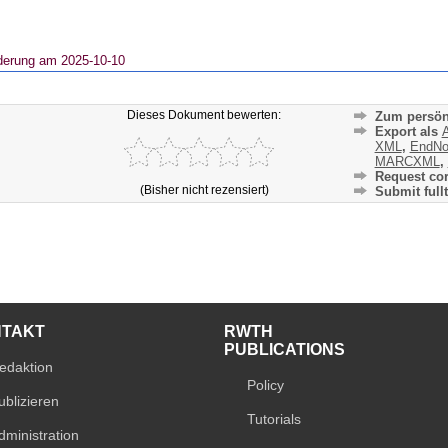
derung am 2025-10-10
Dieses Dokument bewerten:
Zum persön
Export als
A
XML
,
EndNo
MARCXML
,
Request cor
(Bisher nicht rezensiert)
Submit fullt
NTAKT
RWTH
PUBLICATIONS
edaktion
Policy
ublizieren
Tutorials
dministration