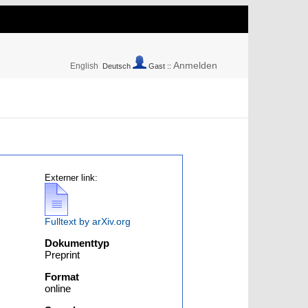
Anmelden
English
Deutsch
Gast ::
Externer link:
Fulltext by arXiv.org
Dokumenttyp
Preprint
Format
online