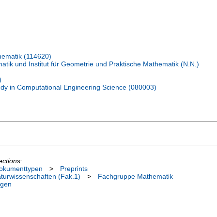
hematik (114620)
tik und Institut für Geometrie und Praktische Mathematik (N.N.)
)
udy in Computational Engineering Science (080003)
ections:
okumenttypen
>
Preprints
aturwissenschaften (Fak.1)
>
Fachgruppe Mathematik
ngen