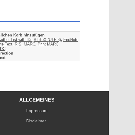
lichen Korb hinzufügen
uthor List with IDs
BibTeX (UTF-8)
,
EndNote
te Text
,
RIS
,
MARC
,
Print MARC
,
DC
,
rection
ext
ALLGEMEINES
Impressum
Disclaimer