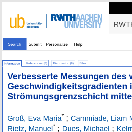
RWTH
Search
Submit
Personalize
Help
References (0)
Discussion (0)
Files
Information
Verbesserte Messungen des
Geschwindigkeitsgradienten i
Strömungsgrenzschicht mitte
*
;
Groß, Eva Maria
Cammiade, Liam M
*
;
;
Rietz, Manuel
Dues, Michael
Kelm