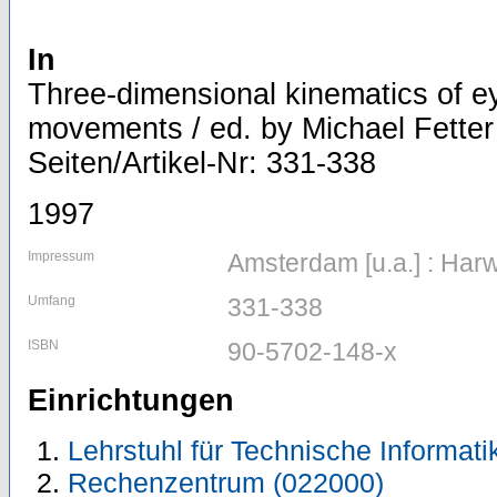
In
Three-dimensional kinematics of e
movements / ed. by Michael Fetter ..
Seiten/Artikel-Nr: 331-338
1997
Impressum
Amsterdam [u.a.] : Har
Umfang
331-338
ISBN
90-5702-148-x
Einrichtungen
Lehrstuhl für Technische Informati
Rechenzentrum (022000)