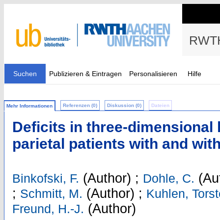
RWTH
Suchen
Publizieren & Eintragen
Personalisieren
Hilfe
Referenzen (0)
Diskussion (0)
Dateien
Mehr Informationen
Deficits in three-dimensional 
parietal patients with and wit
(Author)
;
(Au
Binkofski, F.
Dohle, C.
;
(Author)
;
Schmitt, M.
Kuhlen, Tors
(Author)
Freund, H.-J.