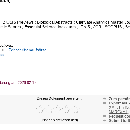
tion)
; BIOSIS Previews ; Biological Abstracts ; Clarivate Analytics Master Jou
ic Search ; Essential Science Indicators ; IF < 5 ; JCR ; SCOPUS ; S
ections:
>
Zeitschriftenaufsätze
ss
derung am 2026-02-17
Dieses Dokument bewerten:
Zum persön
Export als
A
XML
,
EndNo
MARCXML
,
Request cor
(Bisher nicht rezensiert)
Submit fullt