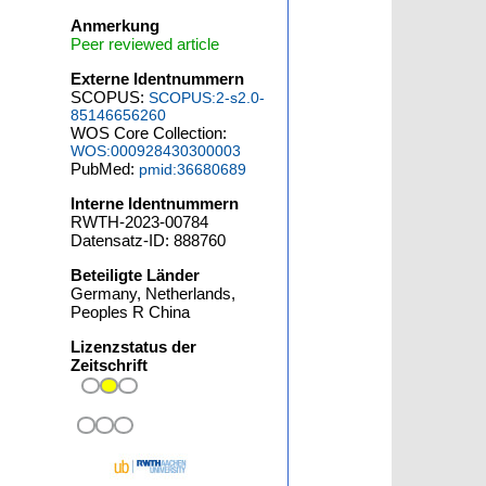
Anmerkung
Peer reviewed article
Externe Identnummern
SCOPUS:
SCOPUS:2-s2.0-
85146656260
WOS Core Collection:
WOS:000928430300003
PubMed:
pmid:36680689
Interne Identnummern
RWTH-2023-00784
Datensatz-ID: 888760
Beteiligte Länder
Germany, Netherlands,
Peoples R China
Lizenzstatus der
Zeitschrift