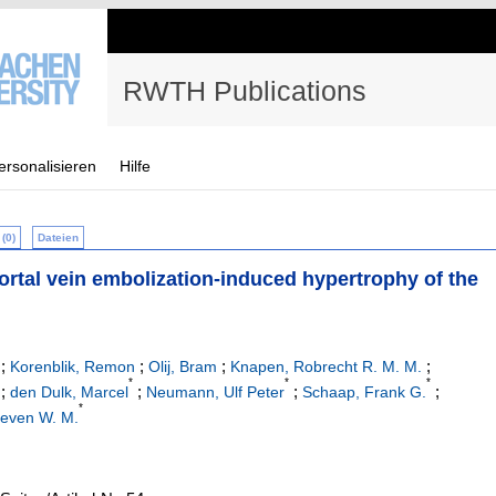
RWTH Publications
ersonalisieren
Hilfe
(0)
Dateien
portal vein embolization-induced hypertrophy of the
;
;
;
;
Korenblik, Remon
Olij, Bram
Knapen, Robrecht R. M. M.
*
*
*
;
;
;
;
den Dulk, Marcel
Neumann, Ulf Peter
Schaap, Frank G.
*
teven W. M.