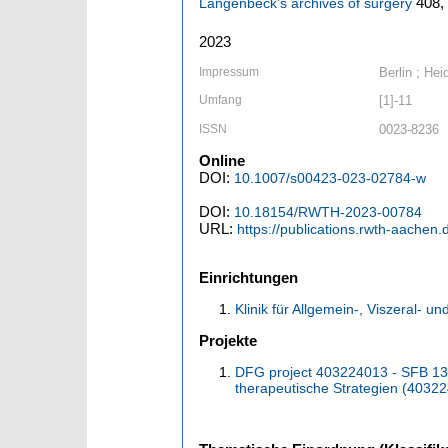
408,
Langenbeck's archives of surgery
2023
Impressum
Berlin ; Hei
Umfang
[1]-11
ISSN
0023-8236
Online
DOI:
10.1007/s00423-023-02784-w
DOI:
10.18154/RWTH-2023-00784
URL:
https://publications.rwth-aachen
Einrichtungen
Klinik für Allgemein-, Viszeral- u
Projekte
DFG project 403224013 - SFB 13
therapeutische Strategien (4032