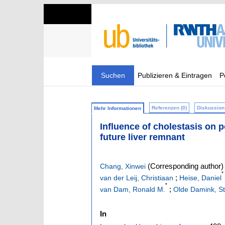
Suchen
Publizieren & Eintragen
P
Referenzen (0)
Diskussion 
Mehr Informationen
Influence of cholestasis on 
future liver remnant
(Corresponding author)
Chang, Xinwei
*
;
van der Leij, Christiaan
Heise, Daniel
*
;
van Dam, Ronald M.
Olde Damink, S
In