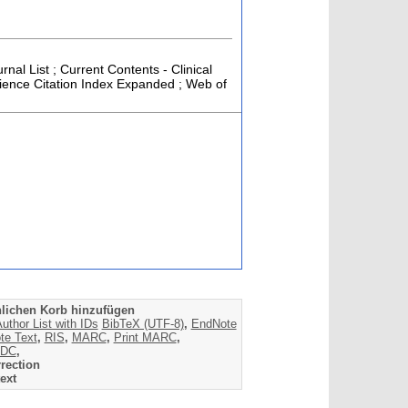
rnal List ; Current Contents - Clinical
cience Citation Index Expanded ; Web of
lichen Korb hinzufügen
uthor List with IDs
BibTeX (UTF-8)
,
EndNote
te Text
,
RIS
,
MARC
,
Print MARC
,
DC
,
rection
ext