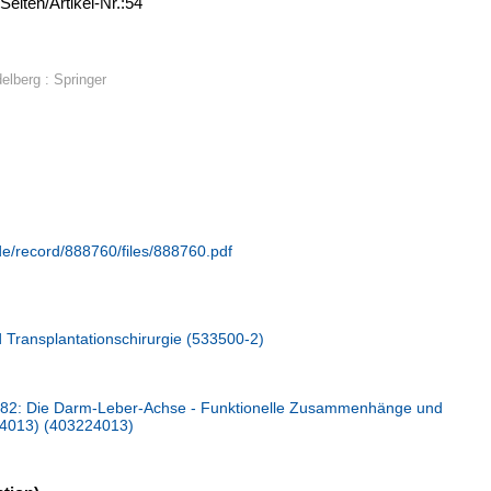
Seiten/Artikel-Nr.:54
delberg : Springer
.de/record/888760/files/888760.pdf
nd Transplantationschirurgie (533500-2)
82: Die Darm-Leber-Achse - Funktionelle Zusammenhänge und
24013) (403224013)