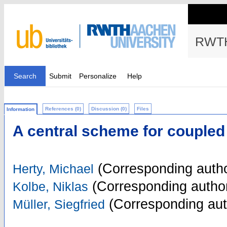
RWTH
Search
Submit
Personalize
Help
References (0)
Discussion (0)
Files
Information
A central scheme for coupled
(Corresponding autho
Herty, Michael
(Corresponding autho
Kolbe, Niklas
(Corresponding aut
Müller, Siegfried