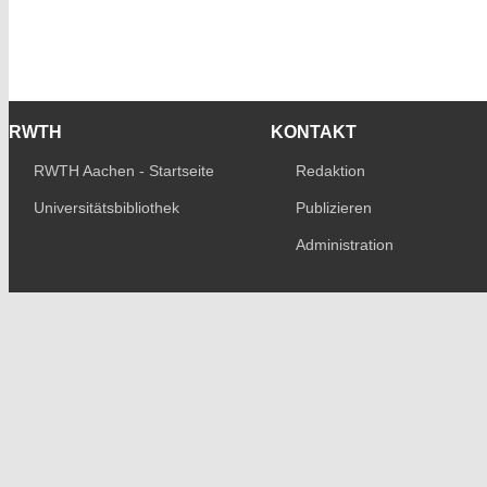
RWTH
KONTAKT
RWTH Aachen - Startseite
Redaktion
Universitätsbibliothek
Publizieren
Administration