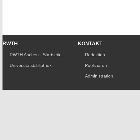
RWTH
KONTAKT
RWTH Aachen - Startseite
Redaktion
Universitätsbibliothek
Publizieren
Administration