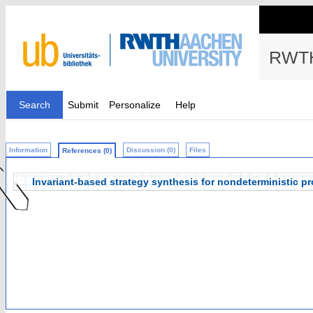
RWTH
Search
Submit
Personalize
Help
Information
Discussion (0)
Files
References (0)
Invariant-based strategy synthesis for nondeterministic pr