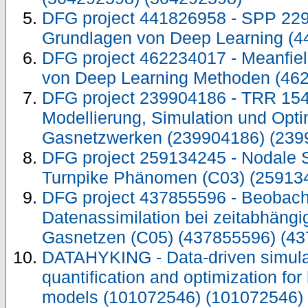
DFG project 441826958 - SPP 229
Grundlagen von Deep Learning (4
DFG project 462234017 - Meanfiel
von Deep Learning Methoden (46
DFG project 239904186 - TRR 15
Modellierung, Simulation und Opt
Gasnetzwerken (239904186) (239
DFG project 259134245 - Nodale 
Turnpike Phänomen (C03) (25913
DFG project 437855596 - Beobacht
Datenassimilation bei zeitabhäng
Gasnetzen (C05) (437855596) (4
DATAHYKING - Data-driven simulat
quantification and optimization for
models (101072546) (101072546)