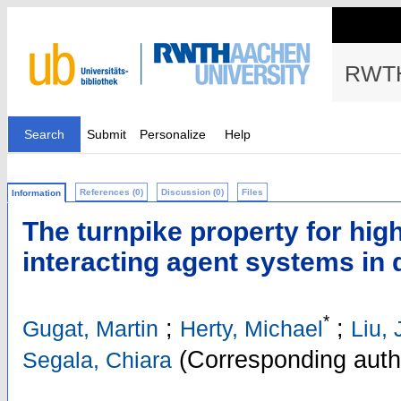
RWTH
Search
Submit
Personalize
Help
References (0)
Discussion (0)
Files
Information
The turnpike property for hig
interacting agent systems in 
*
;
;
Gugat, Martin
Herty, Michael
Liu,
(Corresponding auth
Segala, Chiara