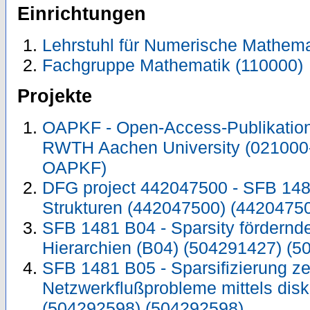
Einrichtungen
Lehrstuhl für Numerische Mathema
Fachgruppe Mathematik (110000)
Projekte
OAPKF - Open-Access-Publikation 
RWTH Aachen University (021000
OAPKF)
DFG project 442047500 - SFB 1481
Strukturen (442047500) (4420475
SFB 1481 B04 - Sparsity fördernde
Hierarchien (B04) (504291427) (5
SFB 1481 B05 - Sparsifizierung ze
Netzwerkflußprobleme mittels disk
(504292598) (504292598)