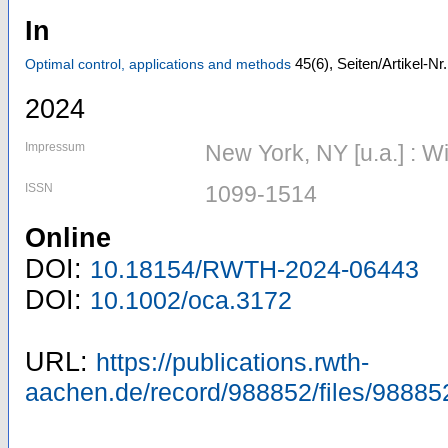
In
45
(6)
,
Seiten/Artikel-N
Optimal control, applications and methods
2024
Impressum
New York, NY [u.a.] : W
ISSN
1099-1514
Online
DOI:
10.18154/RWTH-2024-06443
DOI:
10.1002/oca.3172
URL:
https://publications.rwth-
aachen.de/record/988852/files/98885