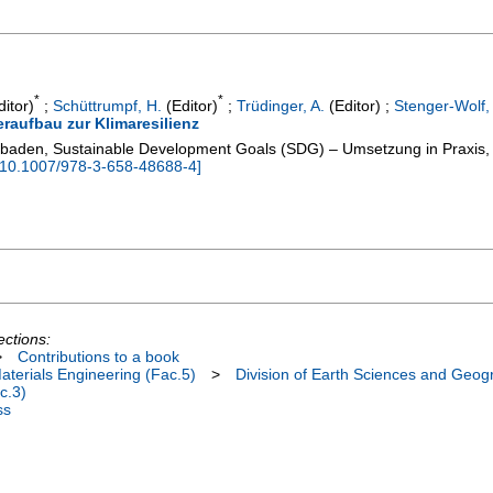
*
*
itor)
;
Schüttrumpf, H.
(Editor)
;
Trüdinger, A.
(Editor)
;
Stenger-Wolf, 
raufbau zur Klimaresilienz
baden, Sustainable Development Goals (SDG) – Umsetzung in Praxis,
10.1007/978-3-658-48688-4
]
ections:
>
Contributions to a book
terials Engineering (Fac.5)
>
Division of Earth Sciences and Geog
c.3)
ss