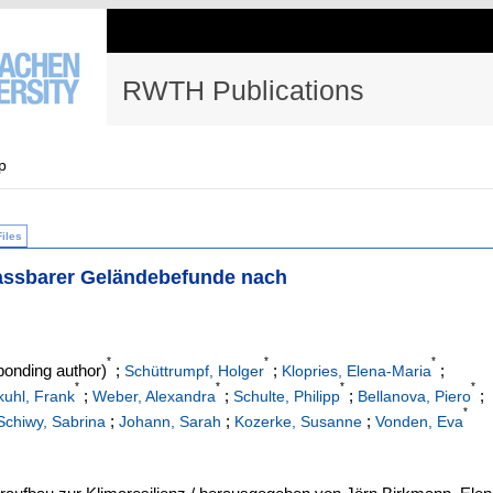
RWTH Publications
p
Files
fassbarer Geländebefunde nach
*
*
*
onding author)
;
;
;
Schüttrumpf, Holger
Klopries, Elena-Maria
*
*
*
*
;
;
;
;
uhl, Frank
Weber, Alexandra
Schulte, Philipp
Bellanova, Piero
*
;
;
;
Schiwy, Sabrina
Johann, Sarah
Kozerke, Susanne
Vonden, Eva