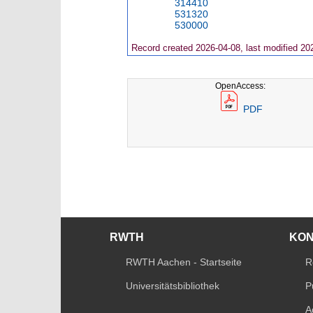
314410
531320
530000
Record created 2026-04-08, last modified 20
OpenAccess:
PDF
RWTH
KO
RWTH Aachen - Startseite
R
Universitätsbibliothek
P
A