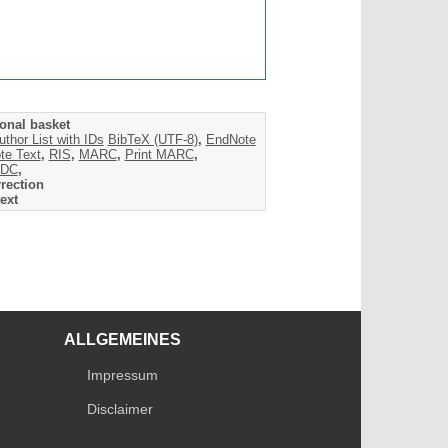
onal basket
uthor List with IDs
BibTeX (UTF-8)
,
EndNote
te Text
,
RIS
,
MARC
,
Print MARC
,
DC
,
rection
ext
ALLGEMEINES
Impressum
Disclaimer