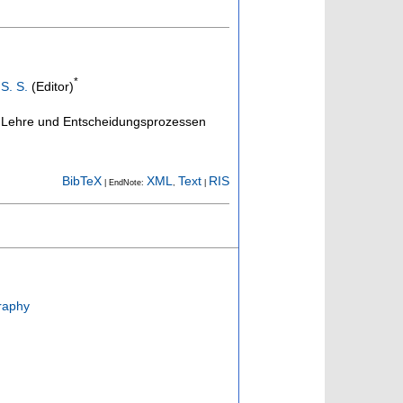
*
S. S.
(Editor)
 Lehre und Entscheidungsprozessen
BibTeX
XML
Text
RIS
| EndNote:
,
|
raphy