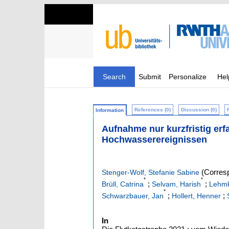
Search
Submit
Personalize
Hel
References (0)
Discussion (0)
Information
Aufnahme nur kurzfristig er
Hochwasserereignissen
(Corresp
Stenger-Wolf, Stefanie Sabine
*
*
;
;
Brüll, Catrina
Selvam, Harish
Lehmk
*
;
;
Schwarzbauer, Jan
Hollert, Henner
In