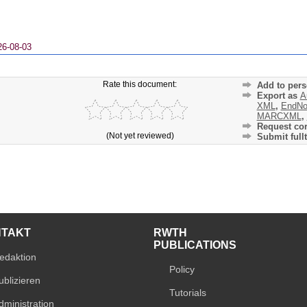
26-08-03
Rate this document:
Add to pers
Export as
A
XML
,
EndNo
MARCXML
,
Request cor
(Not yet reviewed)
Submit fullt
NTAKT
RWTH
PUBLICATIONS
edaktion
Policy
ublizieren
Tutorials
dministration