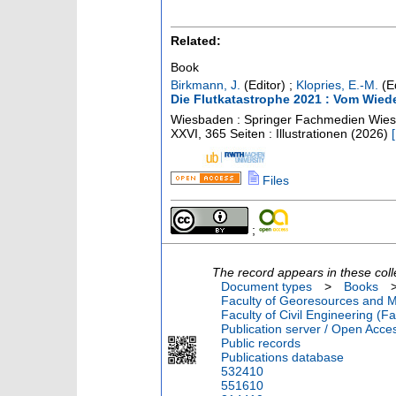
Related:
Book
Birkmann, J.
(Editor)
;
Klopries, E.-M.
(Ed
Die Flutkatastrophe 2021 : Vom Wiede
Wiesbaden : Springer Fachmedien Wies
XXVI, 365 Seiten : Illustrationen
(
2026
)
[
Files
;
The record appears in these coll
Document types
>
Books
Faculty of Georesources and Ma
Faculty of Civil Engineering (Fa
Publication server / Open Acce
Public records
Publications database
532410
551610