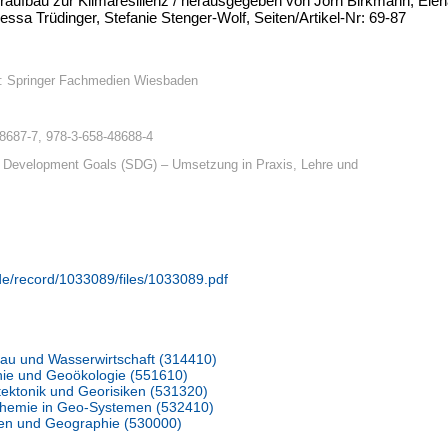
raufbau zur Klimaresilienz / herausgegeben von Jörn Birkmann, Elen
essa Trüdinger, Stefanie Stenger-Wolf, Seiten/Artikel-Nr: 69-87
: Springer Fachmedien Wiesbaden
8687-7, 978-3-658-48688-4
e Development Goals (SDG) – Umsetzung in Praxis, Lehre und
.de/record/1033089/files/1033089.pdf
rbau und Wasserwirtschaft (314410)
hie und Geoökologie (551610)
ektonik und Georisiken (531320)
ochemie in Geo-Systemen (532410)
en und Geographie (530000)