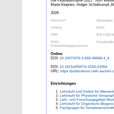
Die Flutkatastrophe 2021 : vom Wiede
Maria Klopries, Holger Schüttrumpf, Al
2026
Impressum
Wiesbaden 
Umfang
69-87
ISBN
978-3-658-4
Reihe
Sustainabl
Entscheidungsprozessen
Online
DOI:
10.1007/978-3-658-48688-4_6
DOI:
10.18154/RWTH-2026-03954
URL:
https://publications.rwth-aachen
Einrichtungen
Lehrstuhl und Institut für Wasse
Lehrstuhl für Physische Geograp
Lehr- und Forschungsgebiet Neot
Lehrstuhl für Organische Bioge
Fachgruppe für Geowissenschaft