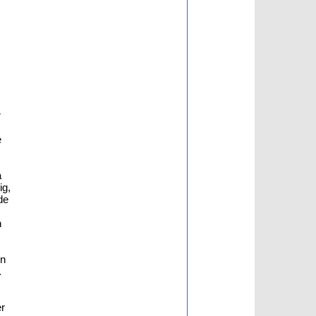
r
e
a
ig,
de
n
en
.
er