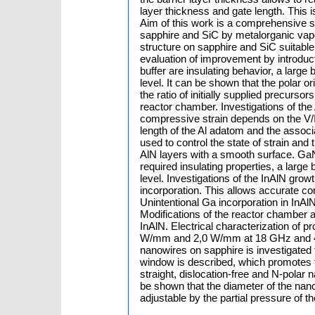
layer thickness and gate length. This i
Aim of this work is a comprehensive 
sapphire and SiC by metalorganic vap
structure on sapphire and SiC suitable 
evaluation of improvement by introduct
buffer are insulating behavior, a large
level. It can be shown that the polar 
the ratio of initially supplied precursor
reactor chamber. Investigations of the
compressive strain depends on the V/III
length of the Al adatom and the associ
used to control the state of strain an
AlN layers with a smooth surface. GaN
required insulating properties, a large
level. Investigations of the InAlN gr
incorporation. This allows accurate co
Unintentional Ga incorporation in InAlN
Modifications of the reactor chamber a
InAlN. Electrical characterization of p
W/mm and 2,0 W/mm at 18 GHz and 40 G
nanowires on sapphire is investigated
window is described, which promotes th
straight, dislocation-free and N-polar
be shown that the diameter of the nanow
adjustable by the partial pressure of t