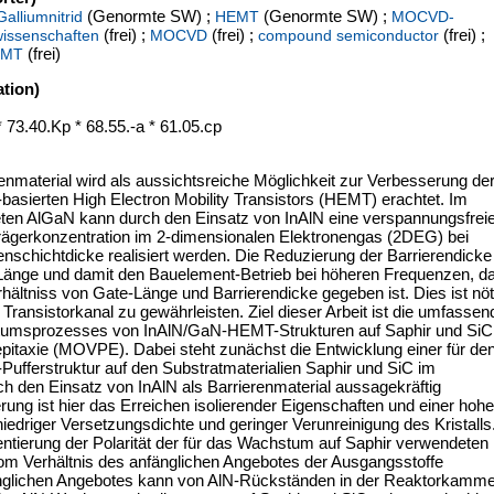
(Genormte SW) ;
(Genormte SW) ;
Galliumnitrid
HEMT
MOCVD-
(frei) ;
(frei) ;
(frei) ;
wissenschaften
MOCVD
compound semiconductor
(frei)
EMT
tion)
 73.40.Kp * 68.55.-a * 61.05.cp
nmaterial wird als aussichtsreiche Möglichkeit zur Verbesserung de
sierten High Electron Mobility Transistors (HEMT) erachtet. Im
eten AlGaN kann durch den Einsatz von InAlN eine verspannungsfrei
trägerkonzentration im 2-dimensionalen Elektronengas (2DEG) bei
renschichtdicke realisiert werden. Die Reduzierung der Barrierendicke
-Länge und damit den Bauelement-Betrieb bei höheren Frequenzen, d
hältniss von Gate-Länge und Barrierendicke gegeben ist. Dies ist nöt
Transistorkanal zu gewährleisten. Ziel dieser Arbeit ist die umfassen
tumsprozesses von InAlN/GaN-HEMT-Strukturen auf Saphir und SiC
pitaxie (MOVPE). Dabei steht zunächst die Entwicklung einer für de
ufferstruktur auf den Substratmaterialien Saphir und SiC im
 den Einsatz von InAlN als Barrierenmaterial aussagekräftig
rung ist hier das Erreichen isolierender Eigenschaften und einer hoh
niedriger Versetzungsdichte und geringer Verunreinigung des Kristalls
ntierung der Polarität der für das Wachstum auf Saphir verwendeten
om Verhältnis des anfänglichen Angebotes der Ausgangsstoffe
fänglichen Angebotes kann von AlN-Rückständen in der Reaktorkamm