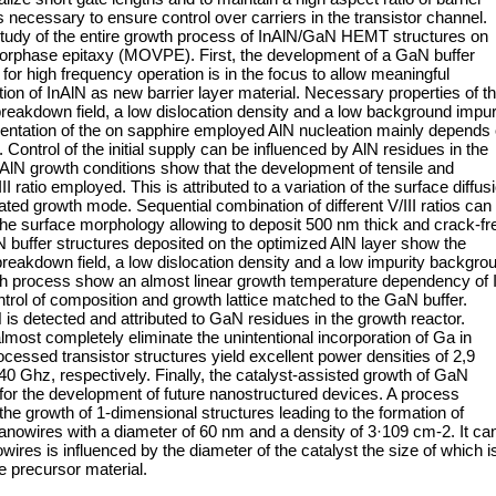
s necessary to ensure control over carriers in the transistor channel.
study of the entire growth process of InAlN/GaN HEMT structures on
orphase epitaxy (MOVPE). First, the development of a GaN buffer
for high frequency operation is in the focus to allow meaningful
ion of InAlN as new barrier layer material. Necessary properties of th
 breakdown field, a low dislocation density and a low background impur
orientation of the on sapphire employed AlN nucleation mainly depends
s. Control of the initial supply can be influenced by AlN residues in the
 AlN growth conditions show that the development of tensile and
 ratio employed. This is attributed to a variation of the surface diffus
ated growth mode. Sequential combination of different V/III ratios can
d the surface morphology allowing to deposit 500 nm thick and crack-fr
 buffer structures deposited on the optimized AlN layer show the
 breakdown field, a low dislocation density and a low impurity backgro
owth process show an almost linear growth temperature dependency of 
ntrol of composition and growth lattice matched to the GaN buffer.
 is detected and attributed to GaN residues in the growth reactor.
lmost completely eliminate the unintentional incorporation of Ga in
rocessed transistor structures yield excellent power densities of 2,9
hz, respectively. Finally, the catalyst-assisted growth of GaN
 for the development of future nanostructured devices. A process
e growth of 1-dimensional structures leading to the formation of
 nanowires with a diameter of 60 nm and a density of 3·109 cm-2. It ca
ires is influenced by the diameter of the catalyst the size of which i
he precursor material.