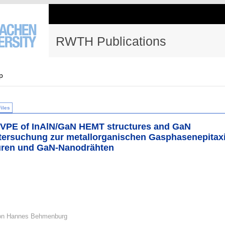
RWTH Publications
p
Files
VPE of InAlN/GaN HEMT structures and GaN
ersuchung zur metallorganischen Gasphasenepitax
uren und GaN-Nanodrähten
von Hannes Behmenburg