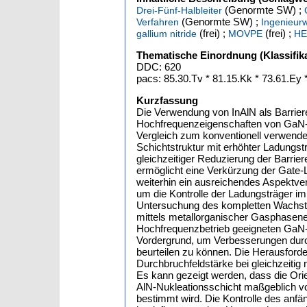
(Genormte SW) ;
Drei-Fünf-Halbleiter
(Genormte SW) ;
Verfahren
Ingenieur
(frei) ;
(frei) ;
gallium nitride
MOVPE
H
Thematische Einordnung (Klassifika
DDC: 620
pacs: 85.30.Tv * 81.15.Kk * 73.61.Ey *
Kurzfassung
Die Verwendung von InAlN als Barriere
Hochfrequenzeigenschaften von GaN-ba
Vergleich zum konventionell verwend
Schichtstruktur mit erhöhter Ladungs
gleichzeitiger Reduzierung der Barrie
ermöglicht eine Verkürzung der Gate
weiterhin ein ausreichendes Aspektver
um die Kontrolle der Ladungsträger im 
Untersuchung des kompletten Wachs
mittels metallorganischer Gasphasene
Hochfrequenzbetrieb geeigneten GaN-P
Vordergrund, um Verbesserungen durch
beurteilen zu können. Die Herausforde
Durchbruchfeldstärke bei gleichzeitig 
Es kann gezeigt werden, dass die Orie
AlN-Nukleationsschicht maßgeblich v
bestimmt wird. Die Kontrolle des an