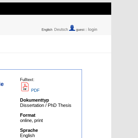
login
Deutsch
English
guest ::
Fulltext:
ie
PDF
Dokumenttyp
Dissertation / PhD Thesis
Format
online, print
Sprache
English