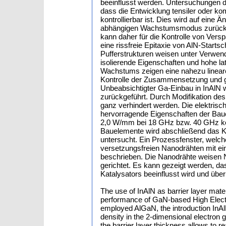
beeinflusst werden. Untersuchungen 
dass die Entwicklung tensiler oder k
kontrollierbar ist. Dies wird auf ein
abhängigen Wachstumsmodus zurückgefü
kann daher für die Kontrolle von Ver
eine rissfreie Epitaxie von AlN-Starts
Pufferstrukturen weisen unter Verwend
isolierende Eigenschaften und hohe l
Wachstums zeigen eine nahezu lineare
Kontrolle der Zusammensetzung und g
Unbeabsichtigter Ga-Einbau in InAlN 
zurückgeführt. Durch Modifikation de
ganz verhindert werden. Die elektris
hervorragende Eigenschaften der Bau
2,0 W/mm bei 18 GHz bzw. 40 GHz könn
Bauelemente wird abschließend das K
untersucht. Ein Prozessfenster, welc
versetzungsfreien Nanodrähten mit ei
beschrieben. Die Nanodrähte weisen N
gerichtet. Es kann gezeigt werden, 
Katalysators beeinflusst wird und über
The use of InAlN as barrier layer mate
performance of GaN-based High Electr
employed AlGaN, the introduction InAlN 
density in the 2-dimensional electron 
the barrier layer thickness allows to re