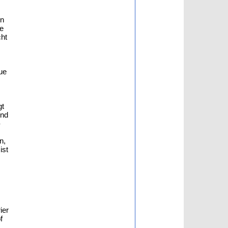
on
se
cht
ue
gt
und
-
n,
ist
ier
f