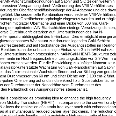
der AlN-Wachstumsbedingungen auf Saphir und SiC zeigen weiterhin,
ompressiver Verspannung durch Veränderung des V/III-Verhältnisses
e Änderung der Oberflächendiffusionslänge der Al-Adatome und des dav
hrt. Die sequentielle Kombination verschiedener V/III-Verhältnis
spannung und Oberflächenmorphologie eingesetzt werden und ermögli
chichten mit glatter Oberfläche und einer Dicke von 500 nm. GaN-
ung der optimierten AlN-Startschichten niedrige Versetzungsdichten,
aterale Durchbruchfeldstärken auf. Untersuchungen des InAlN-
 Temperaturabhängigkeit des In-Einbaus. Dies ermöglicht eine gena
itterangepasstes Wachstum zur darunter liegenden GaN-Schicht.
wird festgestellt und auf Rückstände des Ausgangsstoffes im Reaktor
s Reaktors kann der unbeabsichtigte Einbau von Ga in InAlN nahezu
che Untersuchung von prozessierten InAlN/GaN-HEMT-Strukturen zei
elemente im Hochfrequenzbetrieb. Leistungsdichten von 2,9 W/mm 
en erreicht werden. Für die Entwicklung zukünftiger Nanostruktur
atalysator-unterstützte Wachstum von GaN-Nanodrähten auf Saphir
hes das 1-dimensionale Wachstum fördert und zur Bildung von gerade
nem Durchmesser von 60 nm und einer Dichte von 3·109 cm-2 führt, 
-polare Orientierung auf und sind senkrecht zur Substratoberfläche
dass der Durchmesser der Nanodrähte vom Durchmesser des
 den Partialdruck des Ausgangsstoffes steuerbar ist.
rial is considered as promising idea to enhance the high frequency
on Mobility Transistors (HEMT). In comparison to the conventionally
allows the realization of a strain free layer stack with enhanced carr
gas at simultaneously reduced barrier layer thickness. The reduction o
alize short gate lengths and to maintain a high aspect ratio of barrier