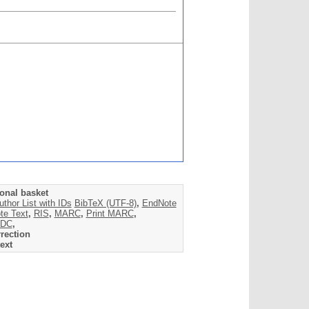
onal basket
uthor List with IDs
BibTeX (UTF-8)
,
EndNote
te Text
,
RIS
,
MARC
,
Print MARC
,
DC
,
rection
ext