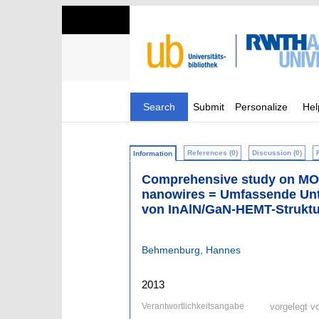
Search
Submit
Personalize
Hel
References (0)
Discussion (0)
Information
Comprehensive study on MO
nanowires = Umfassende Unt
von InAlN/GaN-HEMT-Strukt
Behmenburg, Hannes
2013
Verantwortlichkeitsangabe
vorgelegt 