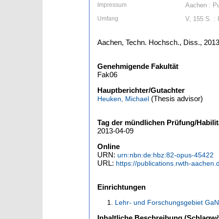
Impressum
Aachen : Pu
Umfang
V, 155 S. : I
Aachen, Techn. Hochsch., Diss., 201
Genehmigende Fakultät
Fak06
Hauptberichter/Gutachter
(Thesis advisor)
Heuken, Michael
Tag der mündlichen Prüfung/Habilit
2013-04-09
Online
URN:
urn:nbn:de:hbz:82-opus-45422
URL:
https://publications.rwth-aachen.
Einrichtungen
Lehr- und Forschungsgebiet GaN
Inhaltliche Beschreibung (Schlagwö