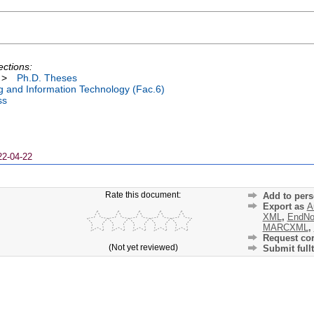
ections:
>
Ph.D. Theses
ng and Information Technology (Fac.6)
ss
22-04-22
Rate this document:
Add to pers
Export as
A
XML
,
EndNo
MARCXML
,
Request cor
(Not yet reviewed)
Submit fullt