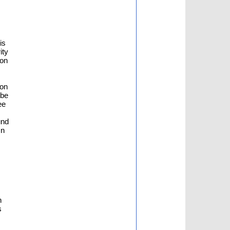
is
ity
 on
ion
 be
ee
und
In
n
s