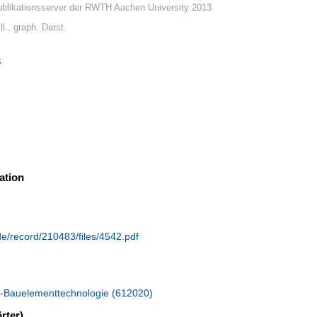
blikationsserver der RWTH Aachen University 2013
ll., graph. Darst.
3
ation
de/record/210483/files/4542.pdf
-Bauelementtechnologie (612020)
rter)