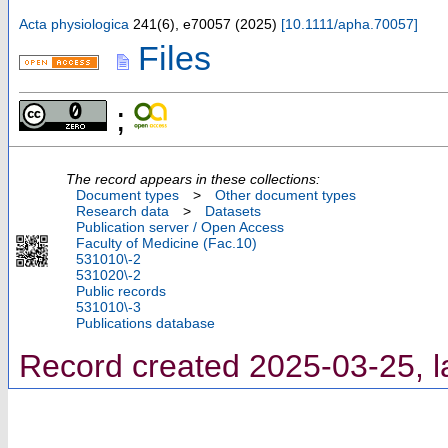
Acta physiologica
241
(
6
),
e70057
(
2025
)
[
10.1111/apha.70057
]
Files
;
The record appears in these collections:
Document types
>
Other document types
Research data
>
Datasets
Publication server / Open Access
Faculty of Medicine (Fac.10)
531010\-2
531020\-2
Public records
531010\-3
Publications database
Record created 2025-03-25, l