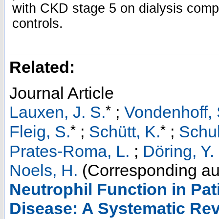
with CKD stage 5 on dialysis comp
controls.
Related:
Journal Article
*
Lauxen, J. S.
;
Vondenhoff, 
*
*
Fleig, S.
;
Schütt, K.
;
Schul
Prates-Roma, L.
;
Döring, Y.
Noels, H.
(Corresponding au
Neutrophil Function in Pa
Disease: A Systematic Re