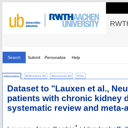
RWTH
Search
Submit
Personalize
Help
References (0)
Discussion (0)
Files
Information
Dataset to "Lauxen et al., Neu
patients with chronic kidney 
systematic review and meta‐a
*