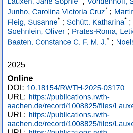
;
Lauxen, Jane Sophie
Vondenhoff, 
*
;
Junho, Carolina Victoria Cruz
Marti
*
*
;
Fleig, Susanne
Schütt, Katharina
;
Soehnlein, Oliver
Prates-Roma, Leti
*
;
Baaten, Constance C. F. M. J.
Noel
2025
Online
DOI:
10.18154/RWTH-2025-03170
URL:
https://publications.rwth-
aachen.de/record/1008825/files/Laux
URL:
https://publications.rwth-
aachen.de/record/1008825/files/Laux
URL:
https://publications.rwth-