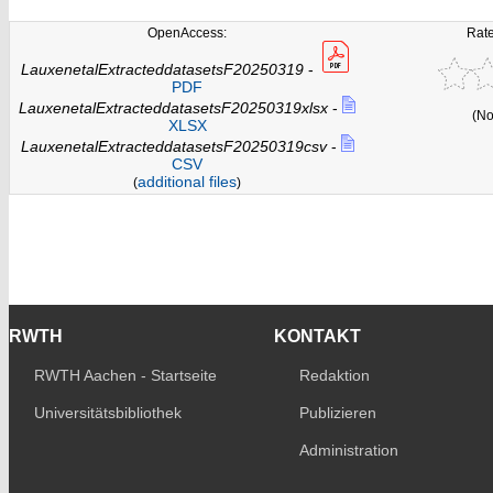
OpenAccess:
Rate
LauxenetalExtracteddatasetsF20250319
-
PDF
LauxenetalExtracteddatasetsF20250319xlsx
-
(No
XLSX
LauxenetalExtracteddatasetsF20250319csv
-
CSV
additional files
(
)
RWTH
KONTAKT
RWTH Aachen - Startseite
Redaktion
Universitätsbibliothek
Publizieren
Administration