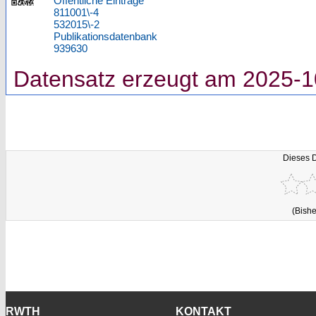
Öffentliche Einträge
811001\-4
532015\-2
Publikationsdatenbank
939630
Datensatz erzeugt am 2025-1
Dieses 
(Bishe
RWTH
KONTAKT