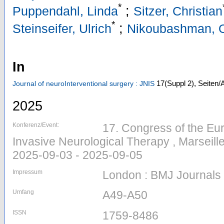
*
;
Puppendahl, Linda
Sitzer, Christian
*
;
Steinseifer, Ulrich
Nikoubashman, 
In
17
(Suppl 2)
,
Seiten/
Journal of neuroInterventional surgery : JNIS
2025
Konferenz/Event:
17. Congress of the Eu
Invasive Neurological Therapy , Marseill
2025-09-03 - 2025-09-05
Impressum
London : BMJ Journals
Umfang
A49-A50
ISSN
1759-8486