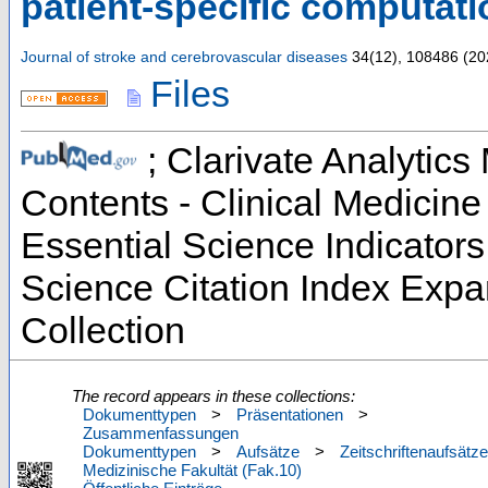
patient-specific computat
Journal of stroke and cerebrovascular diseases
34
(
12
),
108486
(
20
Files
; Clarivate Analytics 
Contents - Clinical Medicin
Essential Science Indicator
Science Citation Index Exp
Collection
The record appears in these collections:
Dokumenttypen
>
Präsentationen
>
Zusammenfassungen
Dokumenttypen
>
Aufsätze
>
Zeitschriftenaufsätze
Medizinische Fakultät (Fak.10)