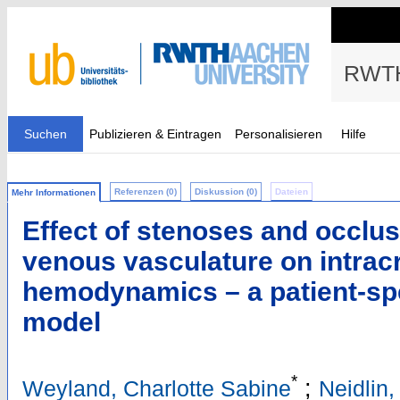
RWTH
Suchen
Publizieren & Eintragen
Personalisieren
Hilfe
Referenzen (0)
Diskussion (0)
Dateien
Mehr Informationen
Effect of stenoses and occlus
venous vasculature on intrac
hemodynamics – a patient-spe
model
*
;
Weyland, Charlotte Sabine
Neidlin,