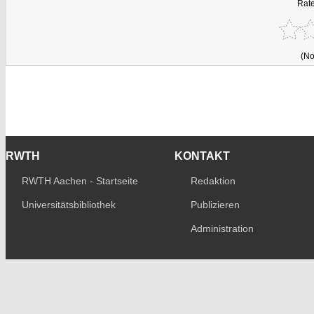
Rate
(No
RWTH
KONTAKT
RWTH Aachen - Startseite
Redaktion
Universitätsbibliothek
Publizieren
Administration