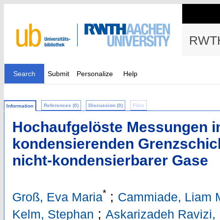
RWTH
Search
Submit
Personalize
Help
References (0)
Discussion (0)
Files
Information
Hochaufgelöste Messungen in
kondensierenden Grenzschich
nicht-kondensierbarer Gase
*
;
Groß, Eva Maria
Cammiade, Liam M
;
Kelm, Stephan
Askarizadeh Ravizi,