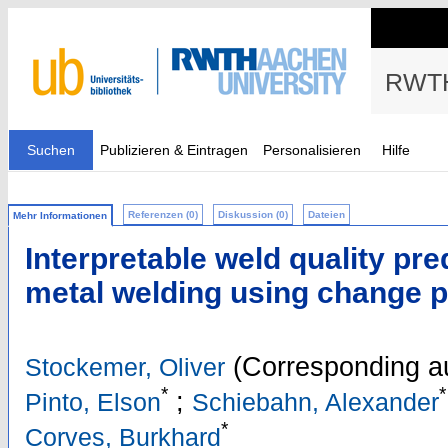
RWTH
Suchen
Publizieren & Eintragen
Personalisieren
Hilfe
Referenzen (0)
Diskussion (0)
Dateien
Mehr Informationen
Interpretable weld quality pre
metal welding using change p
(Corresponding a
Stockemer, Oliver
*
*
;
Pinto, Elson
Schiebahn, Alexander
*
Corves, Burkhard