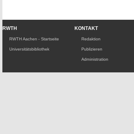
RWTH
KONTAKT
RWTH Aachen - Startseite
Redaktion
Universitätsbibliothek
Publizieren
Administration