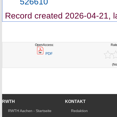
526610
Record created 2026-04-21, l
OpenAccess:
Rate
PDF
(No
RWTH
KONTAKT
RWTH Aachen - Startseite
Redaktion