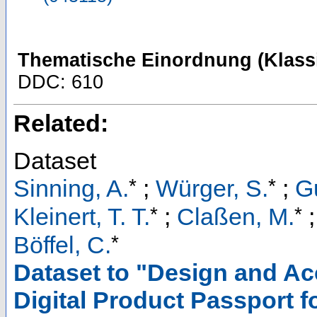
Thematische Einordnung (Klassi
DDC: 610
Related:
Dataset
*
*
Sinning, A.
;
Würger, S.
;
G
*
*
Kleinert, T. T.
;
Claßen, M.
*
Böffel, C.
Dataset to "Design and A
Digital Product Passport f