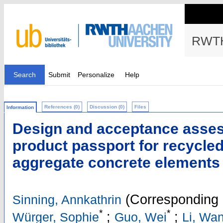
RWTH
Search
Submit
Personalize
Help
References (0)
Discussion (0)
Files
Information
Design and acceptance assess
product passport for recycled
aggregate concrete elements
(Corresponding 
Sinning, Annkathrin
*
*
;
;
Würger, Sophie
Guo, Wei
Li, Wa