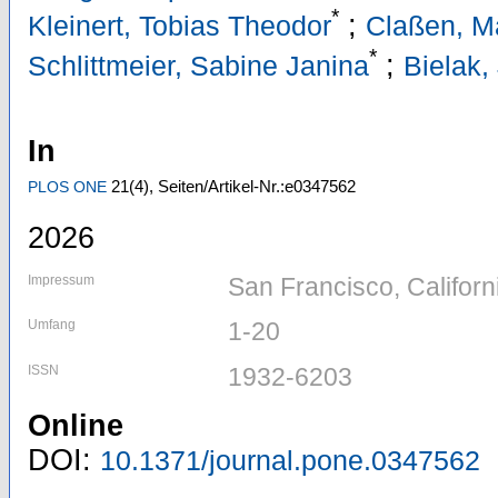
*
;
Kleinert, Tobias Theodor
Claßen, Ma
*
;
Schlittmeier, Sabine Janina
Bielak,
In
21
(4)
,
Seiten/Artikel-Nr.:e0347562
PLOS ONE
2026
Impressum
San Francisco, Califor
Umfang
1-20
ISSN
1932-6203
Online
DOI:
10.1371/journal.pone.0347562