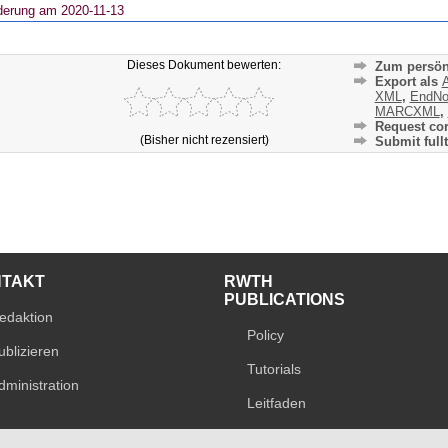
derung am 2020-11-13
Dieses Dokument bewerten:
Zum persön
Export als
A
XML
,
EndNo
MARCXML
,
Request cor
(Bisher nicht rezensiert)
Submit fullt
NTAKT
RWTH
PUBLICATIONS
edaktion
Policy
ublizieren
Tutorials
dministration
Leitfaden