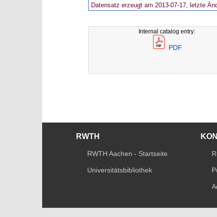
Datensatz erzeugt am 2013-07-17, letzte Än
Internal catalog entry:
PDF
RWTH
KO
RWTH Aachen - Startseite
R
Universitätsbibliothek
P
A