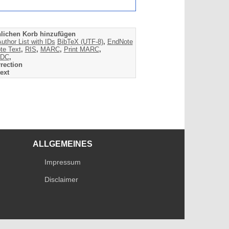
lichen Korb hinzufügen
uthor List with IDs
BibTeX (UTF-8)
,
EndNote
te Text
,
RIS
,
MARC
,
Print MARC
,
DC
,
rection
ext
ALLGEMEINES
Impressum
Disclaimer