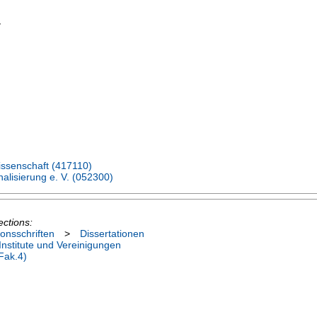
7
wissenschaft (417110)
nalisierung e. V. (052300)
ections:
ionsschriften
>
Dissertationen
nstitute und Vereinigungen
Fak.4)