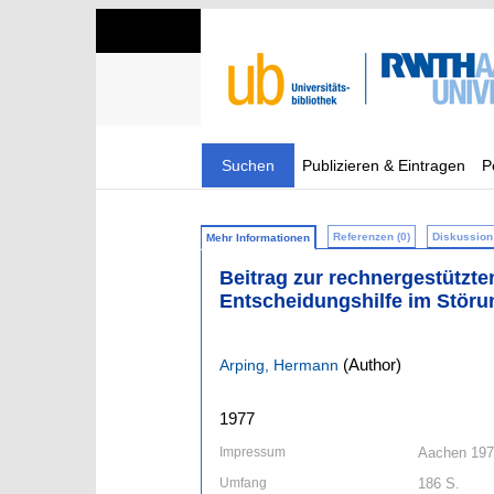
Suchen
Publizieren & Eintragen
P
Referenzen (0)
Diskussion 
Mehr Informationen
Beitrag zur rechnergestützte
Entscheidungshilfe im Störun
(Author)
Arping, Hermann
1977
Impressum
Aachen 19
Umfang
186 S.