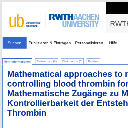
RWTH
Suchen
Publizieren & Eintragen
Personalisieren
Hilfe
Referenzen (0)
Diskussion (0)
Dateien
Mehr Informationen
Mathematical approaches to 
controlling blood thrombin fo
Mathematische Zugänge zu M
Kontrollierbarkeit der Entste
Thrombin