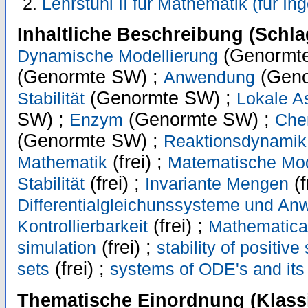
Lehrstuhl II für Mathematik (für In
Inhaltliche Beschreibung (Schla
(Genormt
Dynamische Modellierung
(Genormte SW) ;
(Geno
Anwendung
(Genormte SW) ;
Stabilität
Lokale A
SW) ;
(Genormte SW) ;
Enzym
Che
(Genormte SW) ;
Reaktionsdynamik
(frei) ;
Mathematik
Matematische Mod
(frei) ;
(f
Stabilität
Invariante Mengen
Differentialgleichunssysteme und A
(frei) ;
Kontrollierbarkeit
Mathematica
(frei) ;
simulation
stability of positiv
(frei) ;
sets
systems of ODE's and its 
Thematische Einordnung (Klassi