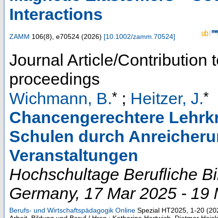
Interactions
ZAMM
106
(
8
),
e70524
(
2026
)
[
10.1002/zamm.70524
]
Journal Article/Contribution 
proceedings
*
*
Wichmann, B.
;
Heitzer, J.
Chancengerechtere Lehrkrä
Schulen durch Anreicheru
Veranstaltungen
Hochschultage Berufliche B
Germany
, 17 Mar 2025 - 19
Berufs- und Wirtschaftspädagogik Online
Spezial HT2025
,
1-20
(
20