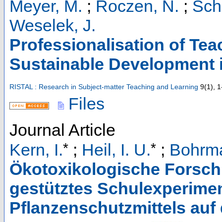
Meyer, M.
;
Roczen, N.
;
Sch
Weselek, J.
Professionalisation of Tea
Sustainable Development 
RISTAL : Research in Subject-matter Teaching and Learning
9
(
1
),
1
Files
Journal Article
*
*
Kern, I.
;
Heil, I. U.
;
Bohrma
Ökotoxikologische Forschun
gestütztes Schulexperimen
Pflanzenschutzmittels au