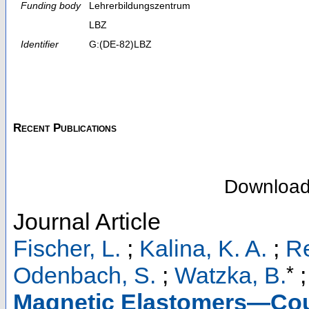
Funding body
Lehrerbildungszentrum
LBZ
Identifier
G:(DE-82)LBZ
Recent Publications
Downloa
Journal Article
Fischer, L.
;
Kalina, K. A.
;
Re
*
Odenbach, S.
;
Watzka, B.
Magnetic Elastomers—Cou