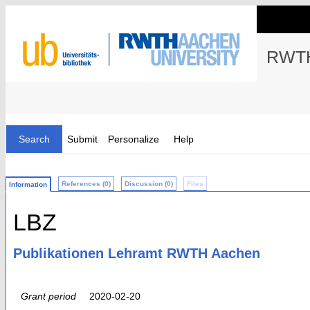
RWTH
Search
Submit
Personalize
Help
References (0)
Discussion (0)
Files
Information
LBZ
Publikationen Lehramt RWTH Aachen
Grant period
2020-02-20