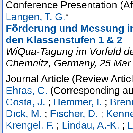
Conference Presentation (Aft
*
Langen, T. G.
Förderung und Messung i
den Klassenstufen 1 & 2
WiQua-Tagung im Vorfeld d
Chemnitz
,
Germany
, 25 Mar
Journal Article (Review Artic
Ehras, C.
(Corresponding au
Costa, J.
;
Hemmer, I.
;
Bren
Dick, M.
;
Fischer, D.
;
Kenne
Krengel, F.
;
Lindau, A.-K.
;
L