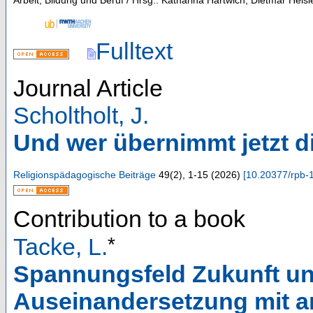
Arbeit, Bildung und Beruf / Hrsg.: Katharina Hartwich, Dietmar He
Fulltext
Journal Article
Scholtholt, J.
Und wer übernimmt jetzt d
Religionspädagogische Beiträge
49
(
2
),
1-15
(
2026
)
[
10.20377/rpb-
Contribution to a book
*
Tacke, L.
Spannungsfeld Zukunft un
Auseinandersetzung mit a