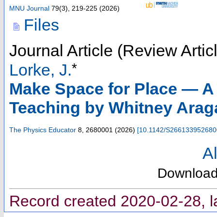
MNU Journal
79
(
3
),
219-225
(
2026
)
Files
Journal Article (Review Artic
*
Lorke, J.
Make Space for Place — A
Teaching by Whitney Aragak
The Physics Educator
8
,
2680001
(
2026
)
[
10.1142/S26613395268
Al
Downloa
Record created 2020-02-28, l