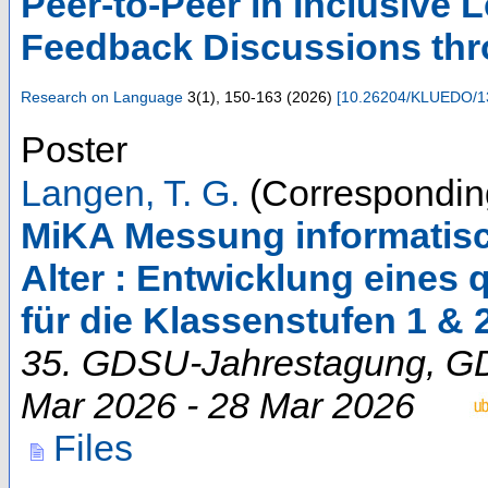
Peer-to-Peer in Inclusive
Feedback Discussions thro
Research on Language
3
(
1
),
150-163
(
2026
)
[
10.26204/KLUEDO/1
Poster
Langen, T. G.
(Correspondin
MiKA Messung informatis
Alter : Entwicklung eines
für die Klassenstufen 1 & 
35. GDSU-Jahrestagung
,
G
Mar 2026 - 28 Mar 2026
Files