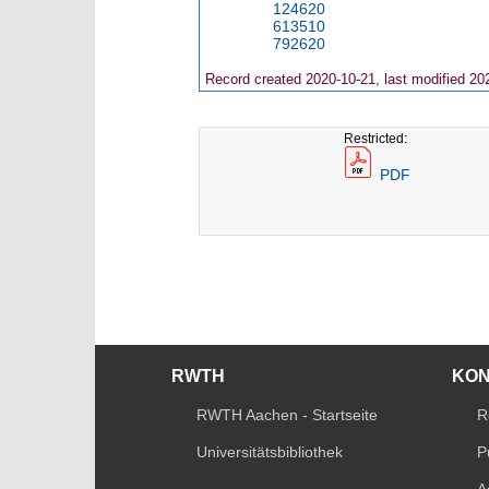
124620
613510
792620
Record created 2020-10-21, last modified 20
Restricted:
PDF
RWTH
KO
RWTH Aachen - Startseite
R
Universitätsbibliothek
P
A