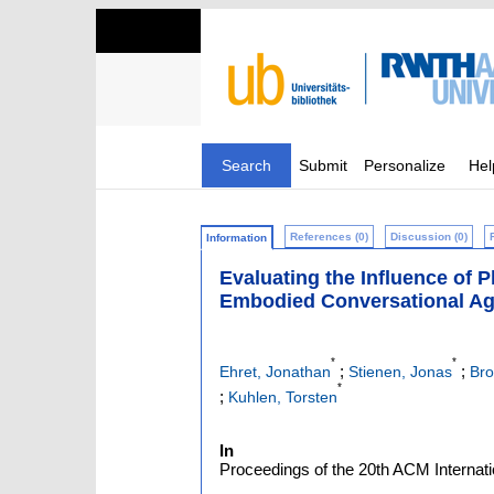
Search
Submit
Personalize
Hel
References (0)
Discussion (0)
Information
Evaluating the Influence of
Embodied Conversational Ag
*
*
;
;
Ehret, Jonathan
Stienen, Jonas
Bro
*
;
Kuhlen, Torsten
In
Proceedings of the 20th ACM Internatio