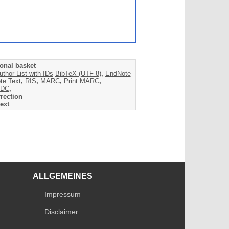
onal basket
uthor List with IDs
BibTeX (UTF-8)
,
EndNote
te Text
,
RIS
,
MARC
,
Print MARC
,
DC
,
rection
ext
ALLGEMEINES
Impressum
Disclaimer