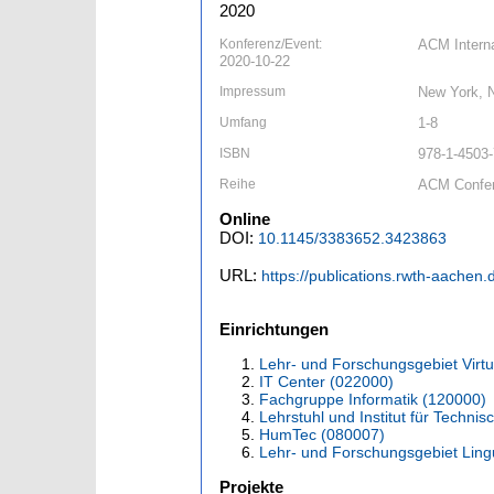
2020
Konferenz/Event:
ACM Internat
2020-10-22
Impressum
New York, 
Umfang
1-8
ISBN
978-1-4503
Reihe
ACM Confe
Online
DOI:
10.1145/3383652.3423863
URL:
https://publications.rwth-aachen
Einrichtungen
Lehr- und Forschungsgebiet Virtu
IT Center (022000)
Fachgruppe Informatik (120000)
Lehrstuhl und Institut für Techni
HumTec (080007)
Lehr- und Forschungsgebiet Lingu
Projekte