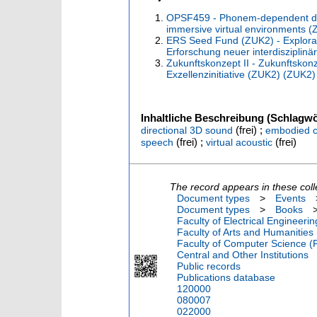
OPSF459 - Phonem-dependent dire
immersive virtual environments 
ERS Seed Fund (ZUK2) - Explorat
Erforschung neuer interdisziplin
Zukunftskonzept II - Zukunftsko
Exzellenzinitiative (ZUK2) (ZUK2)
Inhaltliche Beschreibung (Schlagwö
(frei) ;
directional 3D sound
embodied c
(frei) ;
(frei)
speech
virtual acoustic
The record appears in these coll
Document types
>
Events
Document types
>
Books
Faculty of Electrical Engineeri
Faculty of Arts and Humanities
Faculty of Computer Science (
Central and Other Institutions
Public records
Publications database
120000
080007
022000