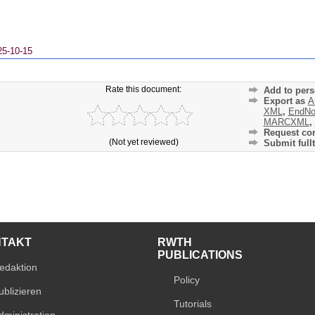
25-10-15
Rate this document:
Add to pers
Export as
A
XML
,
EndNo
MARCXML
,
Request cor
(Not yet reviewed)
Submit fullt
NTAKT
RWTH
PUBLICATIONS
edaktion
Policy
ublizieren
Tutorials
dministration