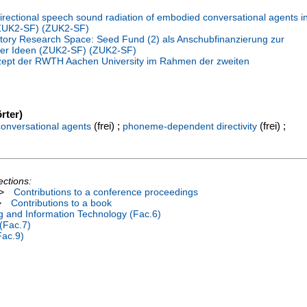
ctional speech sound radiation of embodied conversational agents i
(ZUK2-SF) (ZUK2-SF)
ory Research Space: Seed Fund (2) als Anschubfinanzierung zur
ärer Ideen (ZUK2-SF) (ZUK2-SF)
nzept der RWTH Aachen University im Rahmen der zweiten
rter)
(frei) ;
(frei) ;
onversational agents
phoneme-dependent directivity
ections:
>
Contributions to a conference proceedings
>
Contributions to a book
ng and Information Technology (Fac.6)
 (Fac.7)
Fac.9)