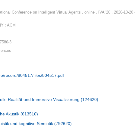
ional Conference on Intelligent Virtual Agents , online , IVA '20 , 2020-10-20 
NY : ACM
-7586-3
rences
.de/record/804517/files/804517.pdf
elle Realität und Immersive Visualisierung (124620)
sche Akustik (613510)
istik und kognitive Semiotik (792620)