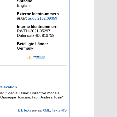
Sprache
English
Externe Identnummern
arXiv:
arXiv:2102.09359
Interne Identnummern
RWTH-2021-05297
Datensatz-ID: 819798
Beteiligte Länder
Germany
n
relaxation
ue: "Special Issue: Collective models,
. Giuseppe Toscani, Prof. Andrea Tosin"
BibTeX
XML
Text
RIS
| EndNote:
,
|