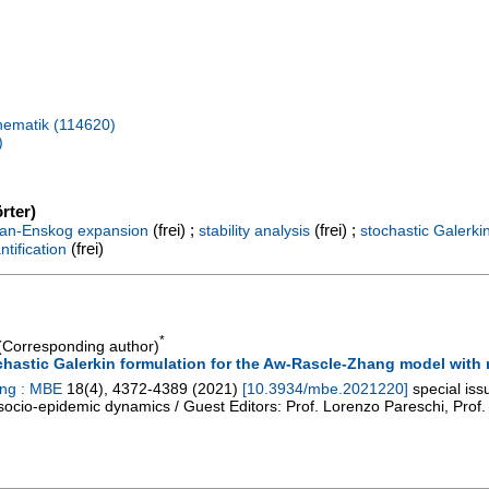
hematik (114620)
)
rter)
(frei) ;
(frei) ;
n-Enskog expansion
stability analysis
stochastic Galerki
(frei)
ntification
*
Corresponding author)
ochastic Galerkin formulation for the Aw-Rascle-Zhang model with 
ing : MBE
18
(
4
),
4372-4389
(
2021
)
[
10.3934/mbe.2021220
]
special iss
n socio-epidemic dynamics / Guest Editors: Prof. Lorenzo Pareschi, Prof