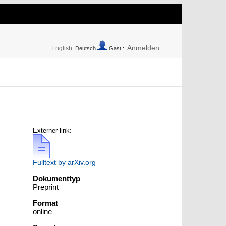
Anmelden
English
Deutsch
Gast ::
Externer link:
Fulltext by arXiv.org
Dokumenttyp
Preprint
Format
online