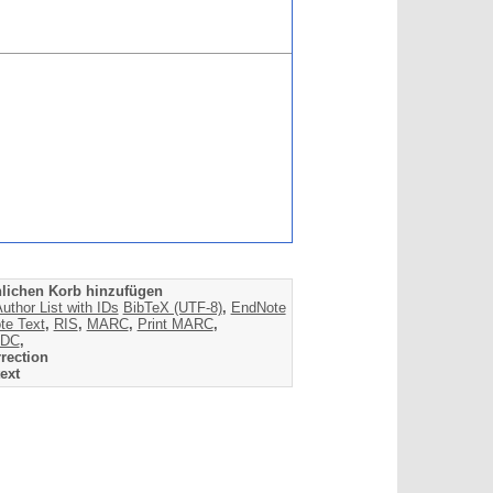
lichen Korb hinzufügen
uthor List with IDs
BibTeX (UTF-8)
,
EndNote
te Text
,
RIS
,
MARC
,
Print MARC
,
DC
,
rection
ext