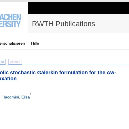
RWTH Publications
ersonalisieren
Hilfe
(0)
Dateien
bolic stochastic Galerkin formulation for the Aw-
axation
*
*
;
Iacomini, Elisa