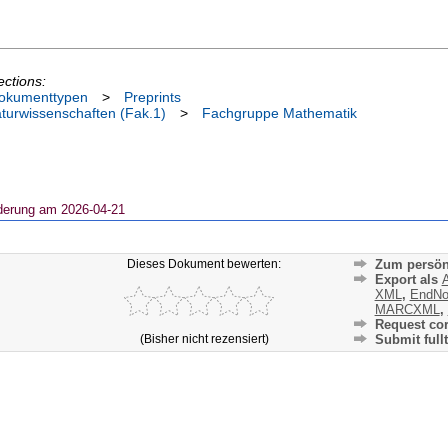
ections:
okumenttypen
>
Preprints
aturwissenschaften (Fak.1)
>
Fachgruppe Mathematik
derung am 2026-04-21
Dieses Dokument bewerten:
Zum persön
Export als
A
XML
,
EndNo
MARCXML
,
Request cor
(Bisher nicht rezensiert)
Submit fullt