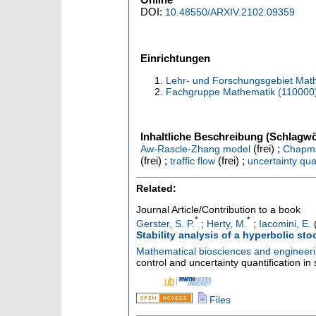
DOI:
10.48550/ARXIV.2102.09359
Einrichtungen
Lehr- und Forschungsgebiet Mat
Fachgruppe Mathematik (110000
Inhaltliche Beschreibung (Schlagwö
(frei) ;
Aw-Rascle-Zhang model
Chapma
(frei) ;
(frei) ;
traffic flow
uncertainty qua
Related:
Journal Article/Contribution to a book
*
*
Gerster, S. P.
;
Herty, M.
;
Iacomini, E.
(
Stability analysis of a hyperbolic st
Mathematical biosciences and engineer
control and uncertainty quantification i
Files