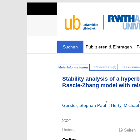
Suchen
Publizieren & Eintragen
P
Referenzen (0)
Diskussion 
Mehr Informationen
Stability analysis of a hyper
Rascle-Zhang model with rel
*
;
Gerster, Stephan Paul
Herty, Michael
2021
Umfang
19 Seiten
Online